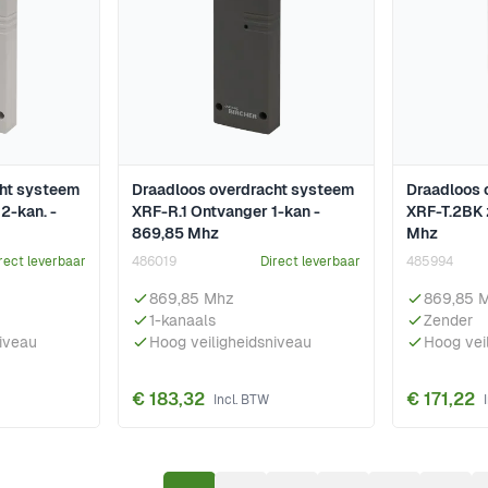
cht systeem
Draadloos overdracht systeem
Draadloos 
2-kan. -
XRF-R.1 Ontvanger 1-kan -
XRF-T.2BK 
869,85 Mhz
Mhz
rect leverbaar
486019
Direct leverbaar
485994
869,85 Mhz
869,85 
1-kanaals
Zender
niveau
Hoog veiligheidsniveau
Hoog vei
€ 183,32
€ 171,22