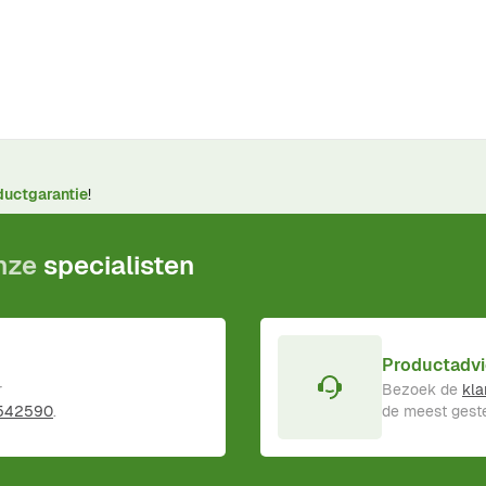
ductgarantie
!
onze
specialisten
Productadvi
r
Bezoek de
kla
 542590
.
de meest geste