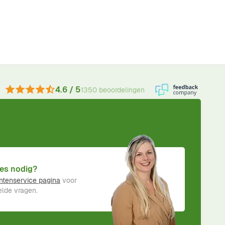
4.6 / 5
1350 beoordelingen
es nodig?
ntenservice pagina
voor
lde vragen.