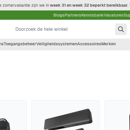
 zomervakantie zijn we in
week 31 en week 32 beperkt bereikbaar.
Blogs
Partners
Kennisbank
Vacatures
Su
Doorzoek de hele winkel
ms
Toegangsbeheer
Veiligheidssystemen
Accessoires
Merken