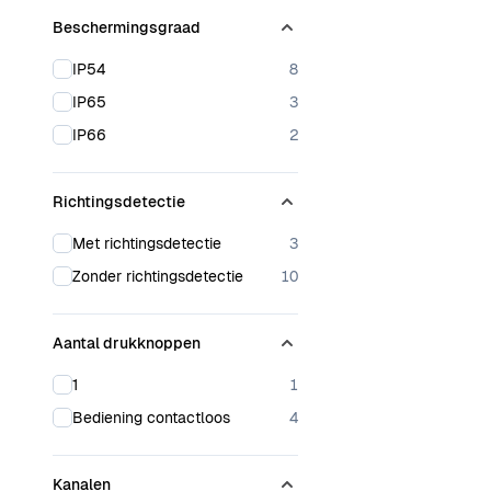
Beschermingsgraad
products available
IP54
8
products available
IP65
3
products available
IP66
2
Richtingsdetectie
products available
Met richtingsdetectie
3
products available
Zonder richtingsdetectie
10
Aantal drukknoppen
products available
1
1
products available
Bediening contactloos
4
Kanalen