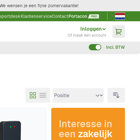
We wensen je een fijne zomervakantie!
Taal kieze
pportdesk
Klantenservice
Contact
Portacon
Inloggen
Of maak een account
Incl. BTW
Interesse in
een
zakelijk