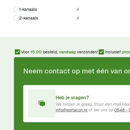
products available
1-kanaals
4
products available
2-kanaals
4
Voor
15:00
besteld,
vandaag
verzonden!
Inclusief
pro
Neem contact op met één van 
Heb je vragen?
We helpen je graag. Stuur een mail naa
info@portacon.nl
of bel ons op
0548 -