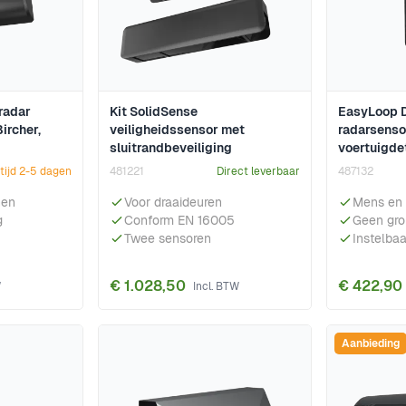
radar
Kit SolidSense
EasyLoop D 
ircher,
veiligheidssensor met
radarsenso
sluitrandbeveiliging
voertuigde
tijd 2-5 dagen
481221
Direct leverbaar
487132
nen
Voor draaideuren
Mens en 
g
Conform EN 16005
Geen gro
Twee sensoren
Instelba
€ 1.028,50
€ 422,90
Aanbieding