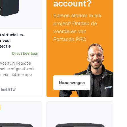
account?
Samen sterker in elk
project! Ontdek de
voordelen van
virtuele lus-
Portacon PRO.
r voor
tectie
Direct leverbaar
voertuig detectie
ndlus of graafwerk
ar via mobiele app
Nu aanvragen