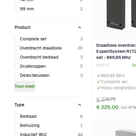
products available
99 mm
2
Product
products available
Complete set
3
Draadloos overdra
products available
Overdracht draadloos
20
ExpertSystem R1.T2
products available
Overdracht bedraad
3
set - 869,85 Mhz
490513
Di
products available
Drukknoppen
5
products available
Detectielussen
3
869,85 Mhz
Complete set
Toon meer
Hoog veiligheids
€ 276,79
Type
€ 225,00
products available
Bedraad
6
products available
Behuizing
1
products available
Inductief 8K2
44