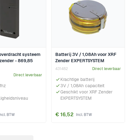
overdracht systeem
Batterij 3V / 1,08Ah voor XRF
zender - 869,85
Zender EXPERTSYSTEM
431482
Direct leverbaar
Direct leverbaar
Krachtige batterij
Mhz
3V / 1,08Ah capaciteit
Geschikt voor XRF Zender
ligheidsniveau
EXPERTSYSTEM
€ 16,52