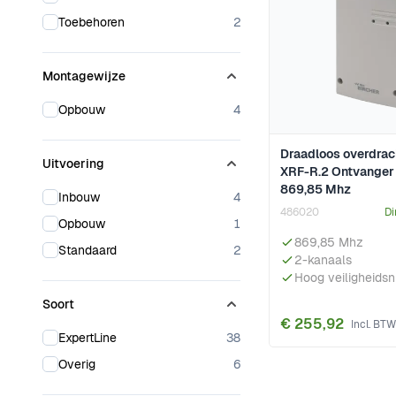
products available
Toebehoren
2
Montagewijze
products available
Opbouw
4
Draadloos overdra
Uitvoering
XRF-R.2 Ontvanger 
869,85 Mhz
products available
Inbouw
4
486020
Di
products available
Opbouw
1
869,85 Mhz
products available
Standaard
2
2-kanaals
Hoog veiligheids
Soort
€ 255,92
products available
ExpertLine
38
products available
Overig
6