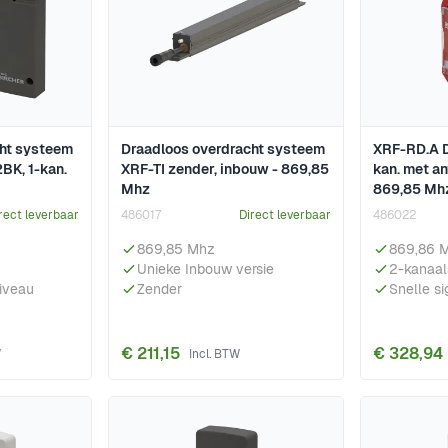
cht systeem
Draadloos overdracht systeem
XRF-RD.A D
BK, 1-kan.
XRF-TI zender, inbouw - 869,85
kan. met an
Mhz
869,85 Mh
rect leverbaar
486017
Direct leverbaar
486022
869,85 Mhz
869,86 
Unieke Inbouw versie
2-kanaal
niveau
Zender
Snelle s
€ 211,15
€ 328,94