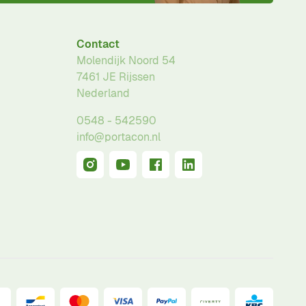
Contact
Molendijk Noord 54
7461 JE
Rijssen
Nederland
0548 - 542590
info@portacon.nl