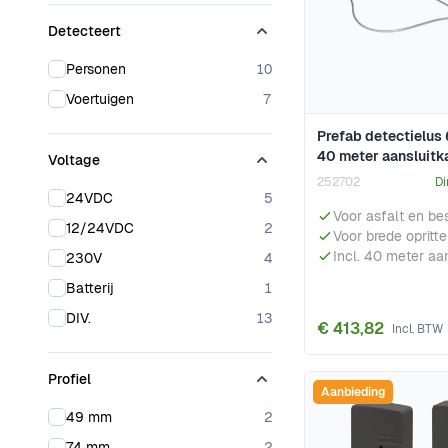
Detecteert
products available
Personen
10
products available
Voertuigen
7
Prefab detectielus
40 meter aansluitk
Voltage
252702
Di
products available
24VDC
5
Voor asfalt en bes
products available
12/24VDC
2
Voor brede opritt
Incl. 40 meter aa
products available
230V
4
products available
Batterij
1
products available
DIV.
13
€ 413,82
Profiel
Aanbieding
products available
49 mm
2
products available
74 mm
2