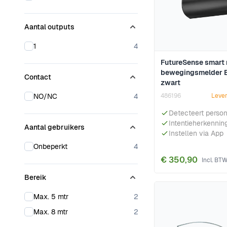
Aantal outputs
products available
1
4
FutureSense smart 
bewegingsmelder B
Contact
zwart
products available
NO/NC
4
486196
Lever
Detecteert perso
Intentieherkennin
Aantal gebruikers
Instellen via App
products available
Onbeperkt
4
€ 350,90
Bereik
products available
Max. 5 mtr
2
products available
Max. 8 mtr
2