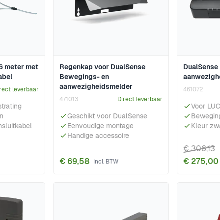
 6 meter met
Regenkap voor DualSense
DualSense
abel
Bewegings- en
aanwezighe
aanwezigheidsmelder
rect leverbaar
461072
471013
Direct leverbaar
trating
Voor LU
en
Geschikt voor DualSense
Beweging
nsluitkabel
Eenvoudige montage
Kleur zw
Handige accessoire
€ 306,13
€ 69,58
€ 275,00