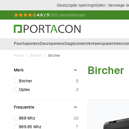
Ga naar de inhoud
Gewijzigde openingstijden: Vanwege de
4.6 / 5
1350 beoordelingen
Poortopeners
Deuropeners
Slagbomen
Verkeerspalen
Interco
Home
/
Bircher
/
Bircher
Bircher
Merk
Doorgaan naar productlijst
products available
Bircher
5
products available
Optex
2
Frequentie
products available
868 Mhz
10
products available
869.85 Mhz
7