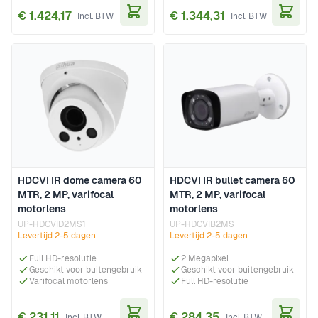
€ 1.424,17
€ 1.344,31
In Winkelwagen
In Wi
HDCVI IR dome camera 60
HDCVI IR bullet camera 60
MTR, 2 MP, varifocal
MTR, 2 MP, varifocal
motorlens
motorlens
UP-HDCVID2MS1
UP-HDCVIB2MS
Levertijd 2-5 dagen
Levertijd 2-5 dagen
Full HD-resolutie
2 Megapixel
Geschikt voor buitengebruik
Geschikt voor buitengebruik
Varifocal motorlens
Full HD-resolutie
€ 231,11
€ 284,35