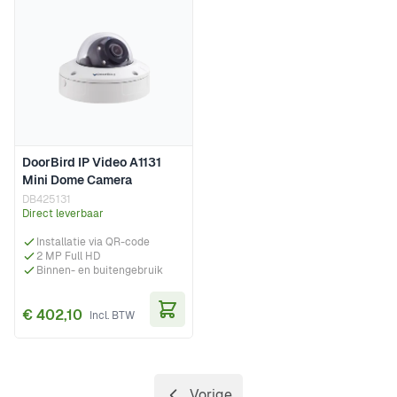
DoorBird IP Video A1131
Mini Dome Camera
DB425131
Direct leverbaar
Installatie via QR-code
2 MP Full HD
Binnen- en buitengebruik
€ 402,10
In Winkelwagen
Vorige