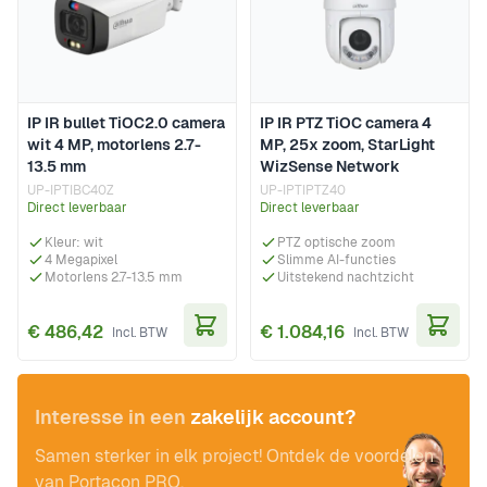
IP IR bullet TiOC2.0 camera
IP IR PTZ TiOC camera 4
wit 4 MP, motorlens 2.7-
MP, 25x zoom, StarLight
13.5 mm
WizSense Network
UP-IPTIBC40Z
UP-IPTIPTZ40
Direct leverbaar
Direct leverbaar
Kleur: wit
PTZ optische zoom
4 Megapixel
Slimme AI-functies
Motorlens 2.7-13.5 mm
Uitstekend nachtzicht
€ 486,42
€ 1.084,16
In Winkelwagen
In Wi
Interesse in een
zakelijk account?
Samen sterker in elk project! Ontdek de voordelen
van Portacon PRO.