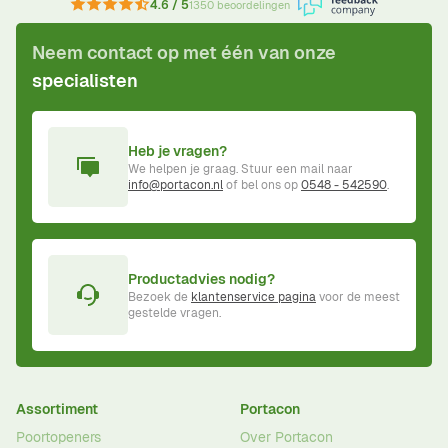
4.6 / 5
1350 beoordelingen
Neem contact op met één van onze
specialisten
Heb je vragen?
We helpen je graag. Stuur een mail naar
info@portacon.nl
of bel ons op
0548 - 542590
.
Productadvies nodig?
Bezoek de
klantenservice pagina
voor de meest
gestelde vragen.
Assortiment
Portacon
Poortopeners
Over Portacon