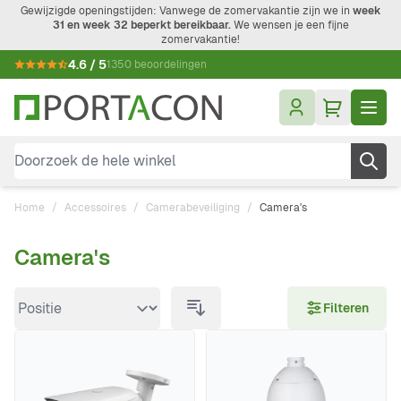
Ga naar de inhoud
Gewijzigde openingstijden: Vanwege de zomervakantie zijn we in
week
31 en week 32 beperkt bereikbaar.
We wensen je een fijne
zomervakantie!
4.6 / 5
1350 beoordelingen
Doorzoek de hele winkel
Home
/
Accessoires
/
Camerabeveiliging
/
Camera's
Camera's
Doorgaan naar productlijst
Filteren