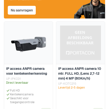
Nu aanvragen
IP access ANPR camera 10
IP access ANPR camera
mtr. FULL HD, (Lens 2,7-12
voor kentekenherkenning
mm) 4 MP (80Km/h)
UP-IPKC01
Direct leverbaar
UP-KCITC215
Levertijd 2-5 dagen
Full HD
Kentekencamera
Geschikt voor
toegangscontrole