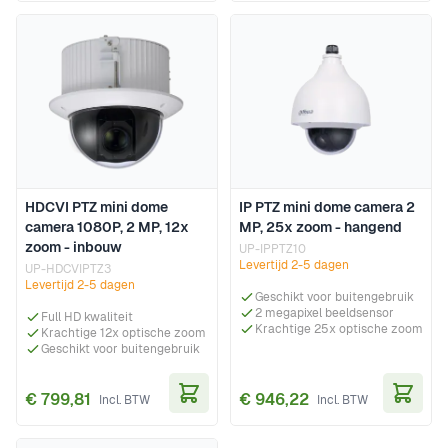
HDCVI PTZ mini dome
IP PTZ mini dome camera 2
camera 1080P, 2 MP, 12x
MP, 25x zoom - hangend
zoom - inbouw
UP-IPPTZ10
Levertijd 2-5 dagen
UP-HDCVIPTZ3
Levertijd 2-5 dagen
Geschikt voor buitengebruik
2 megapixel beeldsensor
Full HD kwaliteit
Krachtige 25x optische zoom
Krachtige 12x optische zoom
Geschikt voor buitengebruik
€ 799,81
€ 946,22
In Winkelwagen
In Wi