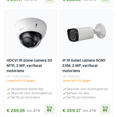
In Winkelwagen
In Wi
HDCVI IR dome camera 30
IP IR bullet camera SONY
MTR, 2 MP, varifocal
EXM, 2 MP, varifocal
motorlens
motorlens
UP-HDCVID2MS
UP-IPBC20Z
Levertijd 2-5 dagen
Levertijd 2-5 dagen
Vandalisme bestendig
Geschikt voor buitengebruik
Geschikt voor buitengebruik
Beheer via web
Varifocal motorlens
Varifocal motorlens
€ 249,26
€ 359,37
In Winkelwagen
In Wi