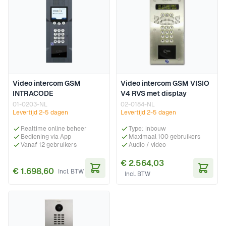
Video intercom GSM
Video intercom GSM VISIO
INTRACODE
V4 RVS met display
01-0203-NL
02-0184-NL
Levertijd 2-5 dagen
Levertijd 2-5 dagen
Realtime online beheer
Type: inbouw
Bediening via App
Maximaal 100 gebruikers
Vanaf 12 gebruikers
Audio / video
€ 2.564,03
€ 1.698,60
In Winkelwagen
In Wi