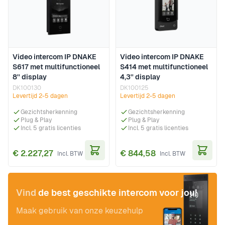
Video intercom IP DNAKE
Video intercom IP DNAKE
S617 met multifunctioneel
S414 met multifunctioneel
8'' display
4,3'' display
DK100130
DK100125
Levertijd 2-5 dagen
Levertijd 2-5 dagen
Gezichtsherkenning
Gezichtsherkenning
Plug & Play
Plug & Play
Incl. 5 gratis licenties
Incl. 5 gratis licenties
€ 2.227,27
€ 844,58
In Winkelwagen
In Wi
Vind
de best geschikte intercom voor jou!
Maak gebruik van onze keuzehulp