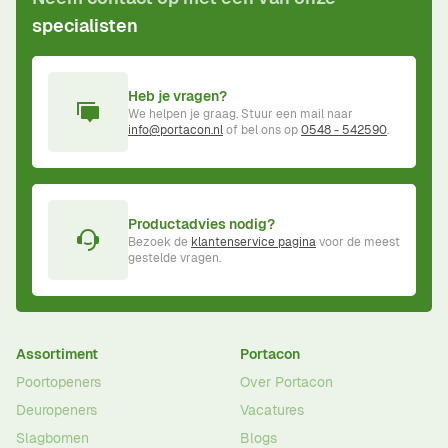
specialisten
Heb je vragen?
We helpen je graag. Stuur een mail naar
info@portacon.nl
of bel ons op
0548 - 542590
.
Productadvies nodig?
Bezoek de
klantenservice pagina
voor de meest
gestelde vragen.
Assortiment
Portacon
Poortopeners
Over Portacon
Deuropeners
Vacatures
Slagbomen
Blogs