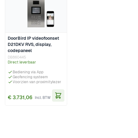
DoorBird IP videofoonset
D21DKV RVS, display,
codepaneel
DB860445
Direct leverbaar
Bediening via App
Geofencing systeem
Voorzien van proximitylezer
€ 3.731,06
In Winkelwagen