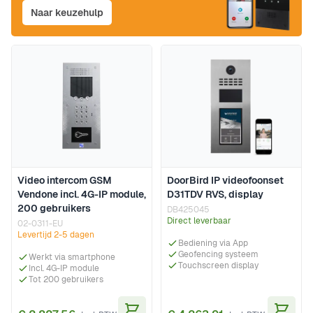
Naar keuzehulp
Video intercom GSM
DoorBird IP videofoonset
Vendone incl. 4G-IP module,
D31TDV RVS, display
200 gebruikers
DB425045
Direct leverbaar
02-0311-EU
Levertijd 2-5 dagen
Bediening via App
Geofencing systeem
Werkt via smartphone
Touchscreen display
Incl. 4G-IP module
Tot 200 gebruikers