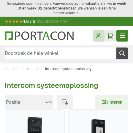
Ga naar de inhoud
Gewijzigde openingstijden: Vanwege de zomervakantie zijn we in
week
31 en week 32 beperkt bereikbaar.
We wensen je een fijne
zomervakantie!
4.6 / 5
1350 beoordelingen
Doorzoek de hele winkel
Home
/
Intercoms
/
Intercom systeemoplossing
Intercom systeemoplossing
Doorgaan naar productlijst
Filteren