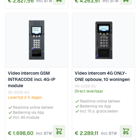
€ 2.827,56
€ 4.263,91
In Winkelwagen
In Wi
Video intercom GSM
Video intercom 4G ONLY-
INTRACODE incl. 4G-IP
ONE opbouw, 10 woningen
module
06-0228-EU
Direct leverbaar
35-0105-EU
Levertijd 2-5 dagen
Realtime online beheer
Bediening via App
Realtime online beheer
Incl. 15 jr. gratis bellen
Bediening via App
Incl. 4G module
€ 1.698,60
€ 2.289,11
In Winkelwagen
In Wi