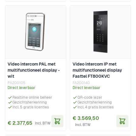
Video intercom PAL met
Video intercom IP met
multifunctioneel display -
multifunctioneel display
wit
Fasttel FT800KVC
PA200105
FA200140
Direct leverbaar
Direct leverbaar
Realtime online beheer
QR-code lezer
Gezichtsherkenning
Gezichtsherkenning
Incl. 5 gratis licenties
Incl. 4 gratis licenties
€ 3.569,50
€ 2.377,65
In Winkelwagen
In Wi