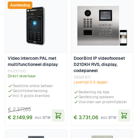
Aanbieding
Video intercom PAL met
DoorBird IP videofoonset
multifunctioneel display
D21DKH RVS, display,
codepaneel
PA200100
Direct leverbaar
DB860871
Levertijd 2-5 dagen
Realtime online beheer
Gezichtsherkenning
Bediening via App
Incl. 5 gratis licenties
Geofencing systeem
Voorzien van proximitylezer
€ 2.377,65
€ 2.149,99
€ 3.731,06
In Winkelwagen
In Wi