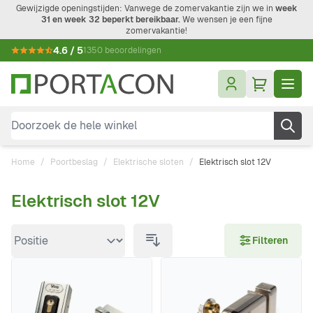
Ga naar de inhoud
Gewijzigde openingstijden: Vanwege de zomervakantie zijn we in
week
31 en week 32 beperkt bereikbaar.
We wensen je een fijne
zomervakantie!
4.6 / 5
1350 beoordelingen
Doorzoek de hele winkel
Home
/
Poortbeslag
/
Elektrische sloten
/
Elektrisch slot 12V
Elektrisch slot 12V
Doorgaan naar productlijst
Filteren