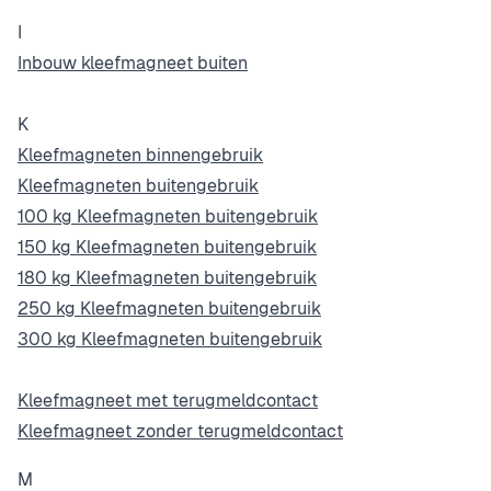
I
Inbouw kleefmagneet buiten
K
Kleefmagneten binnengebruik
Kleefmagneten buitengebruik
100 kg Kleefmagneten buitengebruik
150 kg Kleefmagneten buitengebruik
180 kg Kleefmagneten buitengebruik
250 kg Kleefmagneten buitengebruik
300 kg Kleefmagneten buitengebruik
Kleefmagneet met terugmeldcontact
Kleefmagneet zonder terugmeldcontact
M