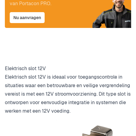
van Portacon PRO.
Nu aanvragen
Elektrisch slot 12V
Elektrisch slot 12V is ideaal voor toegangscontrole in
situaties waar een betrouwbare en veilige vergrendeling
vereist is met een 12V stroomvoorziening. Dit type slot is
ontworpen voor eenvoudige integratie in systemen die
werken met een 12V voeding.