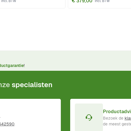
€ 379,00
ductgarantie
!
onze
specialisten
Productadvi
r
Bezoek de
kla
 542590
.
de meest geste