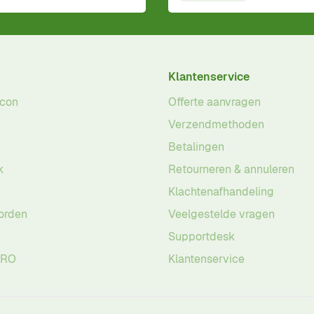
Klantenservice
acon
Offerte aanvragen
Verzendmethoden
Betalingen
k
Retourneren & annuleren
Klachtenafhandeling
orden
Veelgestelde vragen
Supportdesk
PRO
Klantenservice