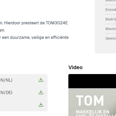
mstandigheden te doorstaan. De
Encod
uitstekende weerstand tegen slijtage
Bedri
en. Hierdoor presteert de TOM3024E
Maxim
en.
een duurzame, veilige en efficiënte
Gewic
Video
EN/NL)
EN/DE)