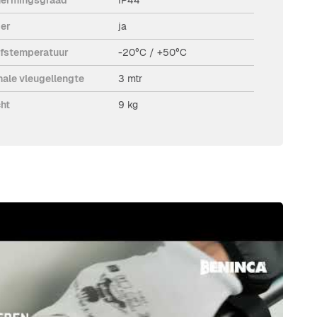
er
ja
jfstemperatuur
-20°C / +50°C
ale vleugellengte
3 mtr
ht
9 kg