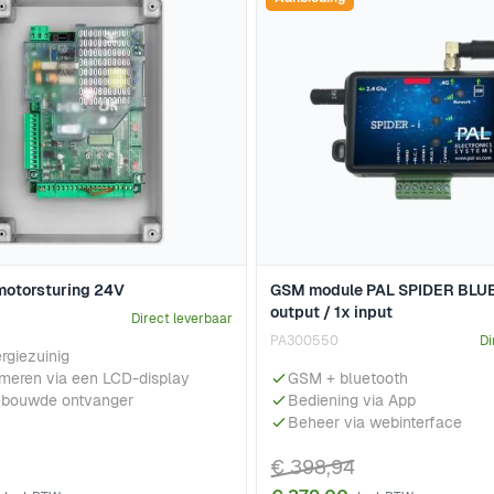
otorsturing 24V
GSM module PAL SPIDER BLUE
output / 1x input
Direct leverbaar
PA300550
Di
rgiezuinig
meren via een LCD-display
GSM + bluetooth
ebouwde ontvanger
Bediening via App
Beheer via webinterface
€ 398,94