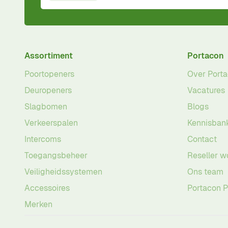
Assortiment
Portacon
Poortopeners
Over Port
Deuropeners
Vacatures
Slagbomen
Blogs
Verkeerspalen
Kennisban
Intercoms
Contact
Toegangsbeheer
Reseller w
Veiligheidssystemen
Ons team
Accessoires
Portacon 
Merken