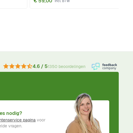
€ 59,00
4.6 / 5
1350 beoordelingen
es nodig?
ntenservice pagina
voor
lde vragen.