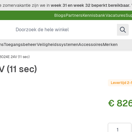
 zomervakantie zijn we in
week 31 en week 32 beperkt bereikbaar.
Blogs
Partners
Kennisbank
Vacatures
Su
Doorzoek de hele winkel
ms
Toegangsbeheer
Veiligheidssystemen
Accessoires
Merken
024E 24V (11 sec)
(11 sec)
Levertijd 2
€ 82
Aantal