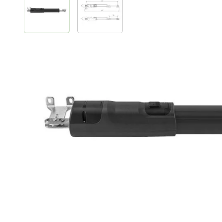
Plus- en minpunten
Max. vleugellengte 3 mtr.
Snelle openingstijd
Eenvoudige montage
Productomschrijving
De TOM3024E 24V lineaire poortopener is een slimme 
automatisch bedienen van draaipoorten. Deze compact
96 mm, is ideaal voor installaties op plekken waar ruimt
kracht en betrouwbaarheid die nodig is voor intensief 
Dankzij de 24V motor met ingebouwde encoder wordt
beweging gegarandeerd. Het geïntegreerde obstakeld
poort automatisch stopt zodra er een obstakel wordt 