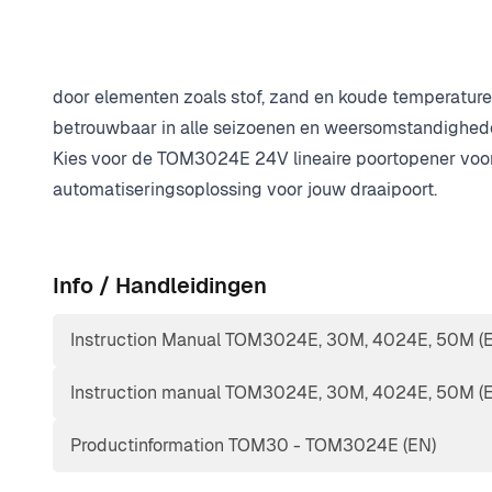
veiligheidslaag toevoegt voor gebruikers en objecten.
Deze poortopener is gemaakt om de zwaarste weerso
roestvrijstalen as en beschermende afwerking bieden 
door elementen zoals stof, zand en koude temperatur
betrouwbaar in alle seizoenen en weersomstandighed
Kies voor de TOM3024E 24V lineaire poortopener voor 
automatiseringsoplossing voor jouw draaipoort.
Info / Handleidingen
Instruction Manual TOM3024E, 30M, 4024E, 50M (
Instruction manual TOM3024E, 30M, 4024E, 50M (
Productinformation TOM30 - TOM3024E (EN)