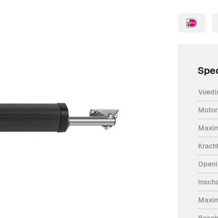
Spec
Voedi
Motor
en krachtige oplossing voor het
Maxim
e motor, met een breedte van slechts
Krach
e beperkt is en biedt tegelijkertijd de
Openi
gebruik.
 een nauwkeurige en soepele
Insch
etectiesysteem zorgt ervoor dat de
Maxim
gedetecteerd, wat een extra
Besch