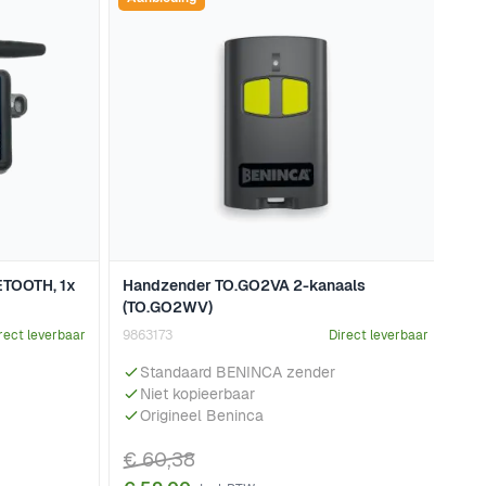
TOOTH, 1x
Handzender TO.GO2VA 2-kanaals
(TO.GO2WV)
rect leverbaar
9863173
Direct leverbaar
Standaard BENINCA zender
Niet kopieerbaar
Origineel Beninca
€ 60,38