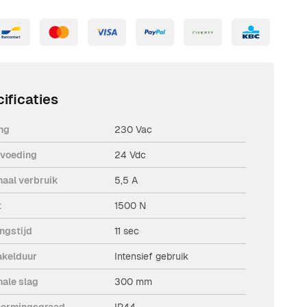
ificaties
ng
230 Vac
voeding
24 Vdc
aal verbruik
5,5 A
t
1500 N
ngstijd
11 sec
akelduur
Intensief gebruik
ale slag
300 mm
ermingsgraad
IP44