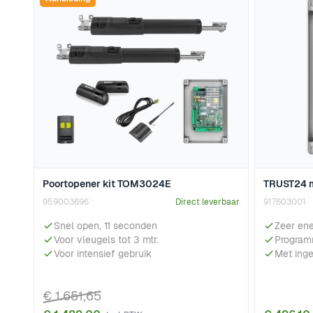
Poortopener kit TOM3024E
TRUST24 m
959003696
Direct leverbaar
917603001
Snel open, 11 seconden
Zeer ene
Voor vleugels tot 3 mtr.
Program
Voor intensief gebruik
Met ing
€ 1.651,65