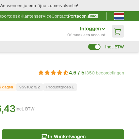
We wensen je een fijne zomervakantie!
Taal kieze
pportdesk
Klantenservice
Contact
Portacon
Inloggen
Of maak een account
Incl. BTW
4.6 / 5
1350 beoordelingen
-5 dagen
959102722
Productgroep E
6,43
Incl. BTW
In Winkelwagen