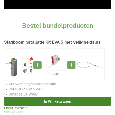
Bestel bundelproducten
Slagboominstallatie Kit EVA.5 met veiligheidslus
1x kit EVA.5 slagboominstallatie
1x PROLOOP 1-kan 24V
1x Detectielus WIRE1
In Winkelwagen
Direct leverbaar
9083120-KV1