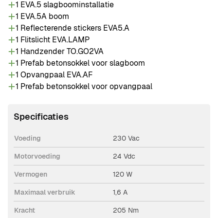
1 EVA.5 slagboominstallatie
geleverd met ingebouwde motorsturing en een
1 EVA.5A boom
reflecterende kap. De slagboom is geschikt voor
1 Reflecterende stickers EVA5.A
intensief gebruik en wordt veel toegepast bij
1 Flitslicht EVA.LAMP
campings, jachthavens, VVE's en bedrijventerreinen.
1 Handzender TO.GO2VA
1 Prefab betonsokkel voor slagboom
1 Opvangpaal EVA.AF
1 Prefab betonsokkel voor opvangpaal
Specificaties
Voeding
230 Vac
Motorvoeding
24 Vdc
Vermogen
120 W
Maximaal verbruik
1,6 A
Kracht
205 Nm