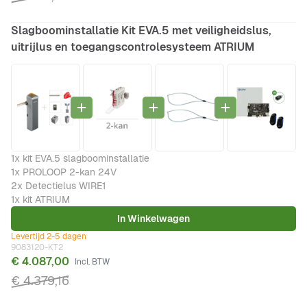
Slagboominstallatie Kit EVA.5 met veiligheidslus,
uitrijlus en toegangscontrolesysteem ATRIUM
1x kit EVA.5 slagboominstallatie
1x PROLOOP 2-kan 24V
2x Detectielus WIRE1
1x kit ATRIUM
In Winkelwagen
Levertijd 2-5 dagen
9083120-KT2
€ 4.087,00
€ 4.379,16