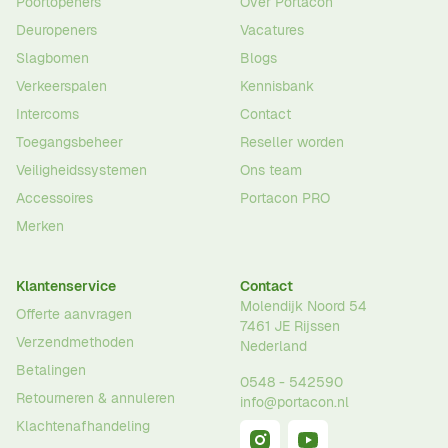
Poortopeners
Over Portacon
Deuropeners
Vacatures
Slagbomen
Blogs
Verkeerspalen
Kennisbank
Intercoms
Contact
Toegangsbeheer
Reseller worden
Veiligheidssystemen
Ons team
Accessoires
Portacon PRO
Merken
Klantenservice
Contact
Molendijk Noord 54
Offerte aanvragen
7461 JE
Rijssen
Verzendmethoden
Nederland
Betalingen
0548 - 542590
Retourneren & annuleren
info@portacon.nl
Klachtenafhandeling