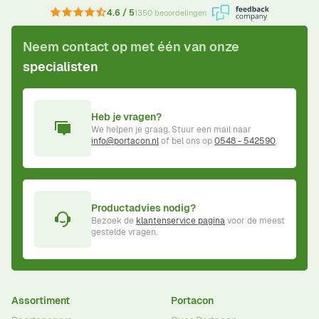
4.6 / 5
1350 beoordelingen
Neem contact op met één van onze
specialisten
Heb je vragen?
We helpen je graag. Stuur een mail naar
info@portacon.nl
of bel ons op
0548 - 542590
.
Productadvies nodig?
Bezoek de
klantenservice pagina
voor de meest
gestelde vragen.
Assortiment
Portacon