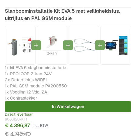
Slagboominstallatie Kit EVA.5 met veiligheidslus,
uitrijlus en PAL GSM module
1x kit EVA.5 slagboominstallatie
1x PROLOOP 2-kan 24V
2x Detectielus WIRE1
1x PAL GSM module PA200550
1x Voeding 12 Vdc, 2A
1x Contrastekker
In Winkelwagen
Direct leverbaar
9083120-KT1
€ 4.396,87
€ 4.716,40