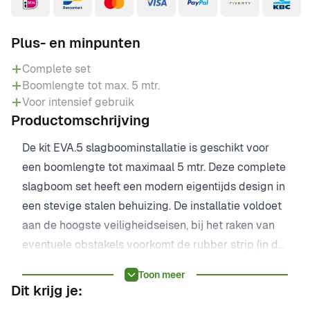
Plus- en minpunten
Complete set
Boomlengte tot max. 5 mtr.
Voor intensief gebruik
Productomschrijving
De kit EVA.5 slagboominstallatie is geschikt voor
een boomlengte tot maximaal 5 mtr. Deze complete
slagboom set heeft een modern eigentijds design in
een stevige stalen behuizing. De installatie voldoet
aan de hoogste veiligheidseisen, bij het raken van
eventuele obstakels voorkomt de rubber strip (in de
boom verwerkt) beschadigingen en keert de boom
Toon meer
onmiddellijk om. Bij stroomuitval is de slagboom
Dit krijg je:
handmatig te ontgrendelen. De EVA.5 wordt