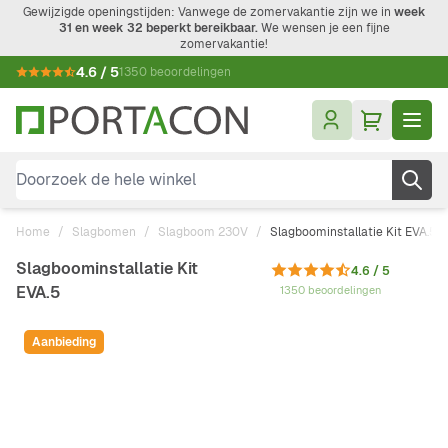
Ga naar de inhoud
Gewijzigde openingstijden: Vanwege de zomervakantie zijn we in
week
31 en week 32 beperkt bereikbaar.
We wensen je een fijne
zomervakantie!
4.6 / 5
1350 beoordelingen
Doorzoek de hele winkel
Home
/
Slagbomen
/
Slagboom 230V
/
Slagboominstallatie Kit EVA.5
Slagboominstallatie Kit
4.6 / 5
EVA.5
1350 beoordelingen
Aanbieding