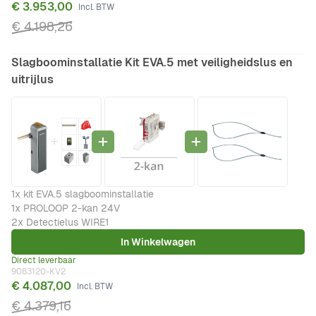
€ 3.953,00
€ 4.198,26
Slagboominstallatie Kit EVA.5 met veiligheidslus en
uitrijlus
1x kit EVA.5 slagboominstallatie
1x PROLOOP 2-kan 24V
2x Detectielus WIRE1
In Winkelwagen
Direct leverbaar
9083120-KV2
€ 4.087,00
€ 4.379,16