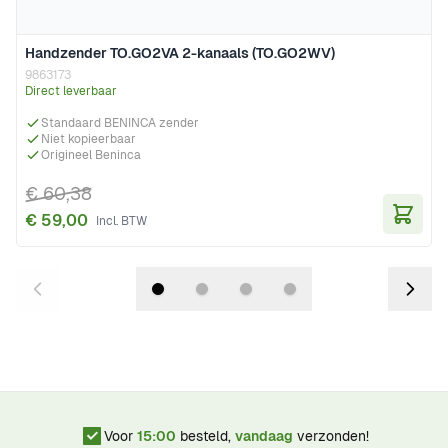
Handzender TO.GO2VA 2-kanaals (TO.GO2WV)
9863173
Direct leverbaar
Standaard BENINCA zender
Niet kopieerbaar
Origineel Beninca
€ 60,38
€ 59,00
In Wi
Voor
15:00
besteld,
vandaag
verzonden!