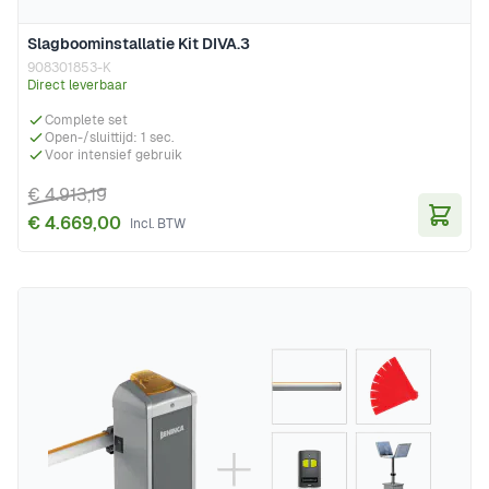
Slagboominstallatie Kit DIVA.3
908301853-K
Direct leverbaar
Complete set
Open-/sluittijd: 1 sec.
Voor intensief gebruik
€ 4.913,19
€ 4.669,00
In Wi