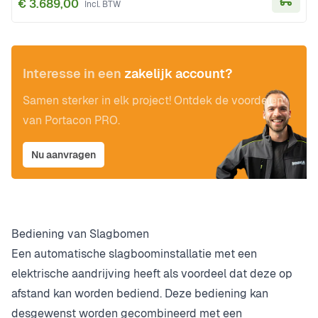
€ 3.689,00
In Wi
Interesse in een
zakelijk account?
Samen sterker in elk project! Ontdek de voordelen
van Portacon PRO.
Nu aanvragen
Bediening van Slagbomen
Een automatische slagboominstallatie met een
elektrische aandrijving heeft als voordeel dat deze op
afstand kan worden bediend. Deze bediening kan
desgewenst worden gecombineerd met een