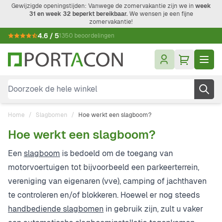
Ga naar de inhoud
Gewijzigde openingstijden: Vanwege de zomervakantie zijn we in
week
31 en week 32 beperkt bereikbaar.
We wensen je een fijne
zomervakantie!
4.6 / 5
1350 beoordelingen
Doorzoek de hele winkel
Home
/
Slagbomen
/
Hoe werkt een slagboom?
Hoe werkt een slagboom?
Een
slagboom
is bedoeld om de toegang van
motorvoertuigen tot bijvoorbeeld een parkeerterrein,
vereniging van eigenaren (vve), camping of jachthaven
te controleren en/of blokkeren. Hoewel er nog steeds
handbediende slagbomen
in gebruik zijn, zult u vaker