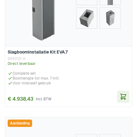
Slagboominstallatie Kit EVA.7
9083121-K
Direct leverbaar
Complete set
Boomlengte tot max. 7 mtr.
Voor intensief gebruik
€ 4.938,43
In Wi
Aanbieding