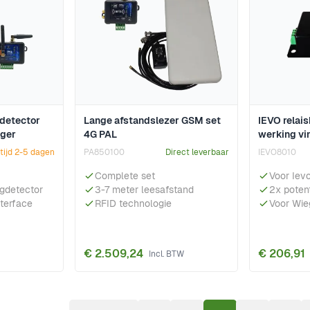
 detector
Lange afstandslezer GSM set
IEVO relai
ger
4G PAL
werking vi
tijd 2-5 dagen
PA850100
Direct leverbaar
IEVO8010
Complete set
Voor Iev
igdetector
3-7 meter leesafstand
2x potent
terface
RFID technologie
Voor Wie
€ 2.509,24
€ 206,91