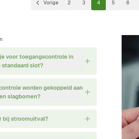
Vorige
2
3
4
5
6
Pagina
Pagina
Pagina
U lees momenteel
Pagina
Pagi
n
je voor toegangscontrole in
 standaard slot?
ontrole worden gekoppeld aan
 en slagbomen?
 bij stroomuitval?