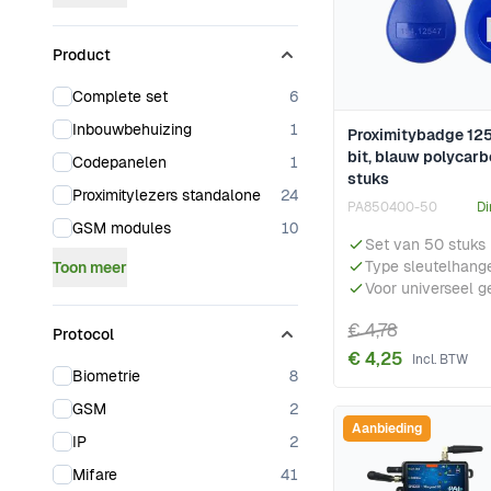
Product
products available
Complete set
6
products available
Inbouwbehuizing
1
Proximitybadge 125
bit, blauw polycarb
products available
Codepanelen
1
stuks
products available
Proximitylezers standalone
24
PA850400-50
Di
products available
GSM modules
10
Set van 50 stuks
Type sleutelhang
Toon meer
Voor universeel g
€ 4,78
Protocol
€ 4,25
products available
Biometrie
8
products available
GSM
2
Aanbieding
products available
IP
2
products available
Mifare
41