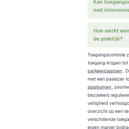
Kan toegangsc
met intercom
Hoe werkt een
de praktijk?
Toegangscontrole z
toegang krijgen to
parkeerplaatsen
. D
met een paslezer t
slagbomen
, poort
bezoekers reguleren
veiligheid verhoog
overzicht op een te
verschillende toega
eigen manier bijdra