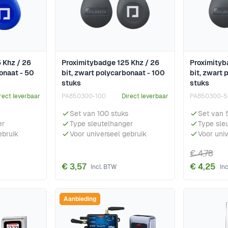
 Khz / 26
Proximitybadge 125 Khz / 26
Proximityb
onaat - 50
bit, zwart polycarbonaat - 100
bit, zwart 
stuks
stuks
rect leverbaar
PA850300-100
Direct leverbaar
PA850300-5
Set van 100 stuks
Set van 
er
Type sleutelhanger
Type sle
ebruik
Voor universeel gebruik
Voor uni
€ 4,78
€ 3,57
€ 4,25
Aanbieding