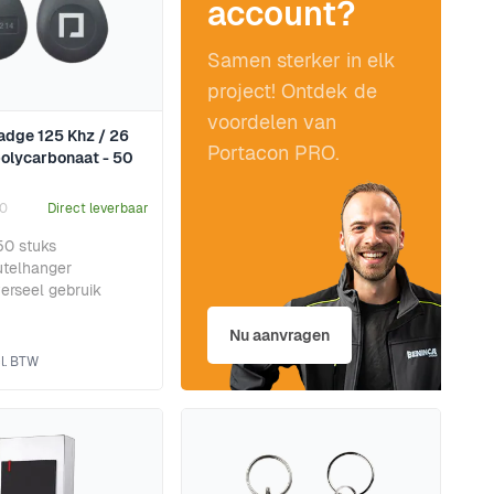
account?
Samen sterker in elk
project! Ontdek de
voordelen van
adge 125 Khz / 26
Portacon PRO.
polycarbonaat - 50
0
Direct leverbaar
50 stuks
utelhanger
verseel gebruik
Nu aanvragen