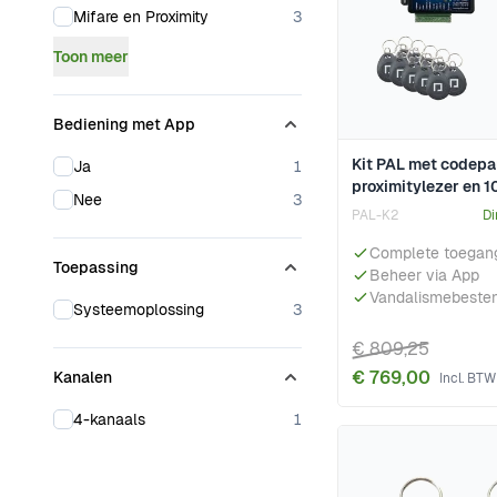
products available
Mifare en Proximity
3
Toon meer
Bediening met App
Kit PAL met codepa
products available
Ja
1
proximitylezer en 
products available
Nee
3
PAL-K2
Di
Complete toegang
Toepassing
Beheer via App
Vandalismebeste
products available
Systeemoplossing
3
€ 809,25
€ 769,00
Kanalen
products available
4-kanaals
1