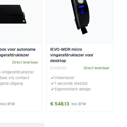
sbox voor autonome
IEVO-MDR micro
ngerafdruklezer
vingerafdruklezer voor
desktop
Direct leverbaar
IEVO6020
Direct leverbaar
o vingerafdruklezer
iaal vrij contact
Inleerlezer
gand uitgang
1 seconde leestijd
Ergonomisch design
€ 548,13