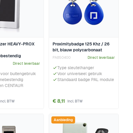
lezer HEAVY-PROX
Proximitybadge 125 Khz / 26
bit, blauw polycarbonaat
ebestendig
PA850400
Direct leverbaar
Direct leverbaar
Type sleutelhanger
 voor buitengebruik
Voor universeel gebruik
mebestendig
Standaard badge PAL module
en CENTAUR
€ 8,11
Aanbieding