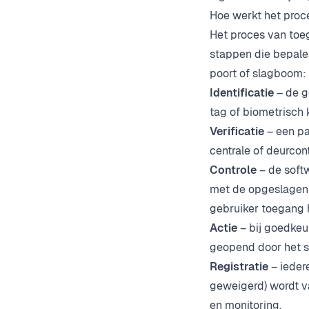
Hoe werkt het proc
Het proces van toeg
stappen die bepalen
poort of slagboom:
Identificatie
– de g
tag of biometrisch 
Verificatie
– een p
centrale of deurcont
Controle
– de soft
met de opgeslagen
gebruiker toegang h
Actie
– bij goedke
geopend door het sy
Registratie
– ieder
geweigerd) wordt v
en monitoring.