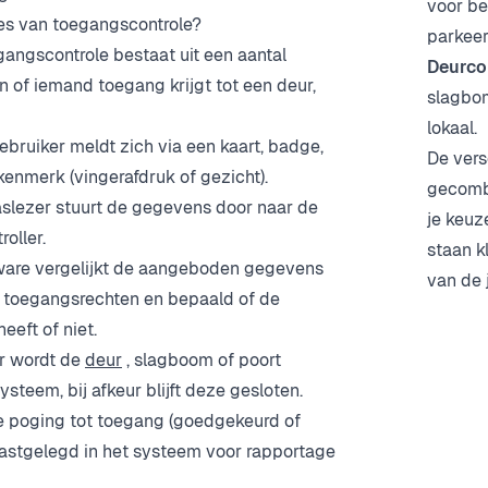
voor be
es van toegangscontrole?
parkeer
angscontrole bestaat uit een aantal
Deurcon
 of iemand toegang krijgt tot een deur,
slagbom
lokaal.
ebruiker meldt zich via een kaart, badge,
De vers
kenmerk (vingerafdruk of gezicht).
gecombi
aslezer stuurt de gegevens door naar de
je keuz
roller.
staan k
ware vergelijkt de aangeboden gegevens
van de 
 toegangsrechten en bepaald of de
eeft of niet.
ur wordt de
deur
, slagboom of poort
steem, bij afkeur blijft deze gesloten.
e poging tot toegang (goedgekeurd of
astgelegd in het systeem voor rapportage