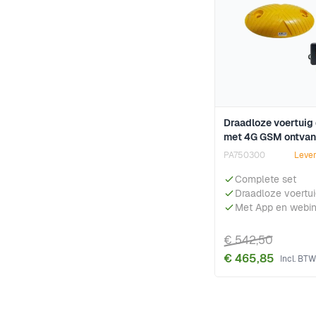
Draadloze voertuig
met 4G GSM ontvan
PA750300
Lever
Complete set
Draadloze voertu
Met App en webin
€ 542,50
€ 465,85