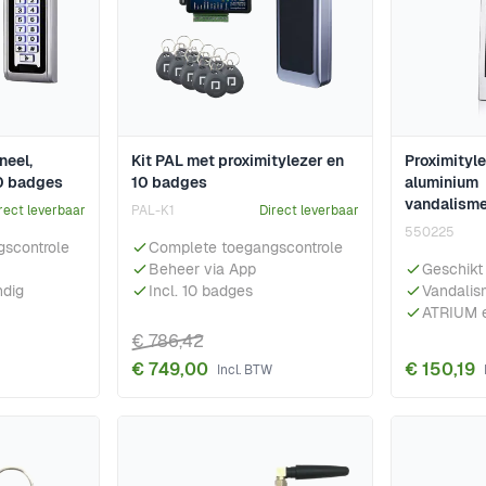
neel,
Kit PAL met proximitylezer en
Proximity
10 badges
10 badges
aluminium
vandalism
rect leverbaar
PAL-K1
Direct leverbaar
550225
scontrole
Complete toegangscontrole
Beheer via App
Geschikt
ndig
Incl. 10 badges
Vandalis
ATRIUM 
€ 786,42
€ 749,00
€ 150,19