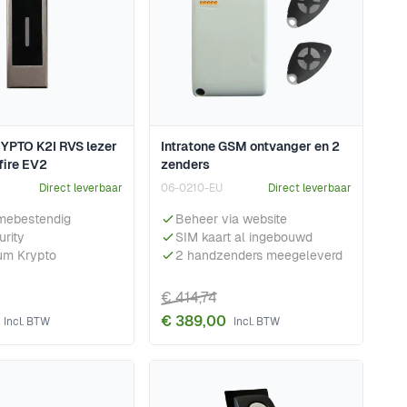
YPTO K2I RVS lezer
Intratone GSM ontvanger en 2
fire EV2
zenders
Direct leverbaar
06-0210-EU
Direct leverbaar
mebestendig
Beheer via website
urity
SIM kaart al ingebouwd
ium Krypto
2 handzenders meegeleverd
€ 414,74
€ 389,00