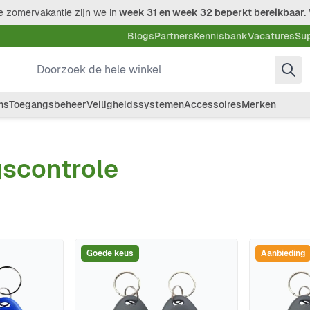
 zomervakantie zijn we in
week 31 en week 32 beperkt bereikbaar.
Blogs
Partners
Kennisbank
Vacatures
Su
Doorzoek de hele winkel
ms
Toegangsbeheer
Veiligheidssystemen
Accessoires
Merken
scontrole
Goede keus
Aanbieding