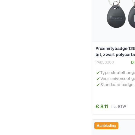
Proximitybadge 125
bit, zwart polycarb
PA850300
Di
Type sleutelhang
Voor universeel g
Standaard badge
€ 8,11
Aanbieding