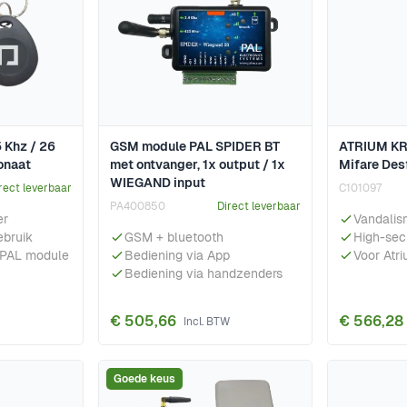
 Khz / 26
GSM module PAL SPIDER BT
ATRIUM KR
onaat
met ontvanger, 1x output / 1x
Mifare Des
WIEGAND input
rect leverbaar
C101097
PA400850
Direct leverbaar
er
Vandalis
ebruik
GSM + bluetooth
High-sec
 PAL module
Bediening via App
Voor Atr
Bediening via handzenders
€ 505,66
€ 566,28
Goede keus