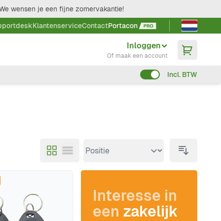
We wensen je een fijne zomervakantie!
Taal kieze
pportdesk
Klantenservice
Contact
Portacon
Inloggen
Of maak een account
Incl. BTW
Interesse in
een
zakelijk