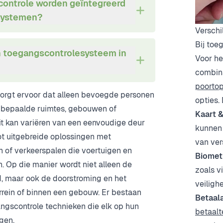
ontrole worden geïntegreerd
systemen?
Verschi
Bij toe
 toegangscontrolesysteem in
Voor he
combina
poorto
orgt ervoor dat alleen bevoegde personen
opties.
t bepaalde ruimtes, gebouwen of
Kaart 
it kan variëren van een eenvoudige deur
kunnen 
ot uitgebreide oplossingen met
van ver
en of verkeerspalen die voertuigen en
Biomet
. Op die manier wordt niet alleen de
zoals v
d, maar ook de doorstroming en het
veilighe
rrein of binnen een gebouw. Er bestaan
Betaal
ngscontrole technieken die elk op hun
betaalt
gen.