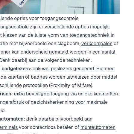
llende opties voor toegangscontrole
gangscontrole zijn er verschillende opties mogelijk.
t kiezen van de juiste vorm van toegangstechniek in
tie met bijvoorbeeld een slagboom,
verkeerspalen
of
pener
kan onderscheid gemaakt worden in een aantal
 Denk daarbij aan de volgende technieken:
& badgelezers
: ook wel paslezers genoemd. Hiermee
de kaarten of badges worden uitgelezen door middel
schillende protocollen (Proximity of Mifare).
risch
: extra beveiligde toegang via unieke kenmerken
ingerafdruk of gezichtsherkenning voor maximale
id.
automaten
: denk daarbij bijvoorbeeld aan
erminals
voor contactloos betalen of
muntautomaten