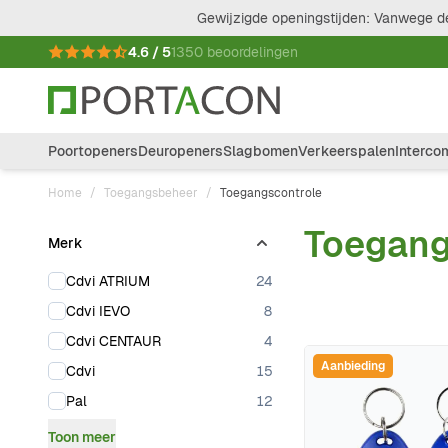
Ga naar de inhoud
Gewijzigde openingstijden: Vanwege de
4.6 / 5
1350 beoordelingen
Poortopeners
Deuropeners
Slagbomen
Verkeerspalen
Interco
Home
/
Toegangsbeheer
/
Toegangscontrole
Toegang
Merk
Doorgaan naar productlijst
products available
Cdvi ATRIUM
24
products available
Cdvi IEVO
8
products available
Cdvi CENTAUR
4
Aanbieding
products available
Cdvi
15
products available
Pal
12
Toon meer