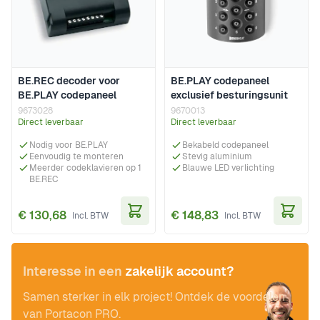
BE.REC decoder voor
BE.PLAY codepaneel
BE.PLAY codepaneel
exclusief besturingsunit
9673028
9670013
Direct leverbaar
Direct leverbaar
Nodig voor BE.PLAY
Bekabeld codepaneel
Eenvoudig te monteren
Stevig aluminium
Meerder codeklavieren op 1
Blauwe LED verlichting
BE.REC
€ 130,68
€ 148,83
In Winkelwagen
In Wi
Interesse in een
zakelijk account?
Samen sterker in elk project! Ontdek de voordelen
van Portacon PRO.