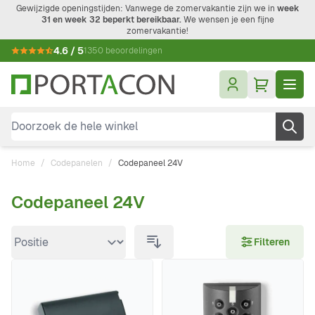
Ga naar de inhoud
Gewijzigde openingstijden: Vanwege de zomervakantie zijn we in
week
31 en week 32 beperkt bereikbaar.
We wensen je een fijne
zomervakantie!
4.6 / 5
1350 beoordelingen
Doorzoek de hele winkel
Home
/
Codepanelen
/
Codepaneel 24V
Codepaneel 24V
Doorgaan naar productlijst
Filteren