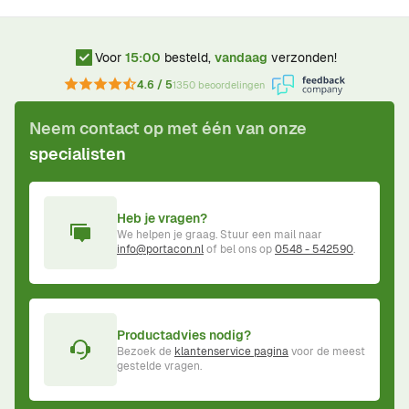
Voor
15:00
besteld,
vandaag
verzonden!
4.6 / 5
1350 beoordelingen
Neem contact op met één van onze
specialisten
Heb je vragen?
We helpen je graag. Stuur een mail naar
info@portacon.nl
of bel ons op
0548 - 542590
.
Productadvies nodig?
Bezoek de
klantenservice pagina
voor de meest
gestelde vragen.