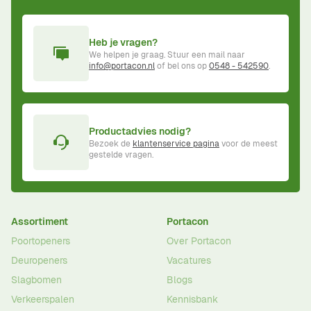
Heb je vragen?
We helpen je graag. Stuur een mail naar
info@portacon.nl
of bel ons op
0548 - 542590
.
Productadvies nodig?
Bezoek de
klantenservice pagina
voor de meest
gestelde vragen.
Assortiment
Portacon
Poortopeners
Over Portacon
Deuropeners
Vacatures
Slagbomen
Blogs
Verkeerspalen
Kennisbank