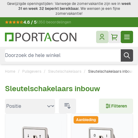
Ga naar de inhoud
Gewijzigde openingstijden: Vanwege de zomervakantie zijn we in
week
31 en week 32 beperkt bereikbaar.
We wensen je een fijne
zomervakantie!
4.6 / 5
1350 beoordelingen
Doorzoek de hele winkel
Home
/
Pulsgevers
/
Sleutelschakelaars
/
Sleutelschakelaars inbouw
Sleutelschakelaars inbouw
Doorgaan naar productlijst
Filteren
Aanbieding