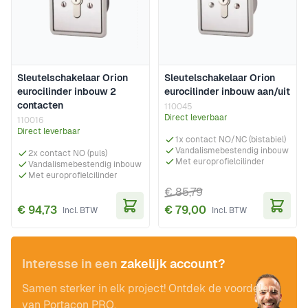
Sleutelschakelaar Orion
Sleutelschakelaar Orion
eurocilinder inbouw 2
eurocilinder inbouw aan/uit
contacten
110045
Direct leverbaar
110016
Direct leverbaar
1x contact NO/NC (bistabiel)
Vandalismebestendig inbouw
2x contact NO (puls)
Met europrofielcilinder
Vandalismebestendig inbouw
Met europrofielcilinder
€ 85,79
€ 94,73
€ 79,00
In Winkelwagen
In Wi
Interesse in een
zakelijk account?
Samen sterker in elk project! Ontdek de voordelen
van Portacon PRO.