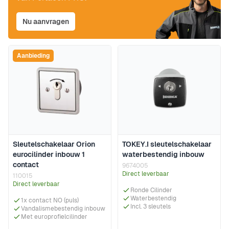
Nu aanvragen
Aanbieding
Sleutelschakelaar Orion
TOKEY.I sleutelschakelaar
eurocilinder inbouw 1
waterbestendig inbouw
contact
9674005
Direct leverbaar
110015
Direct leverbaar
Ronde Cilinder
Waterbestendig
1x contact NO (puls)
Incl. 3 sleutels
Vandalismebestendig inbouw
Met europrofielcilinder