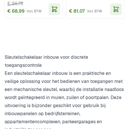
€ 86,78
€ 68,99
€ 81,07
In Winkelwagen
In Wi
Sleutelschakelaar inbouw voor discrete
toegangscontrole
Een sleutelschakelaar inbouw is een praktische en
veilige oplossing voor het bedienen van toegangen met
een mechanische sleutel, waarbij de installatie naadloos
wordt geïntegreerd in muren, zuilen of poortpalen. Deze
uitvoering is bijzonder geschikt voor gebruik bij
inbouwpanelen op bedrijfsterreinen,
appartementencomplexen, parkeergarages en