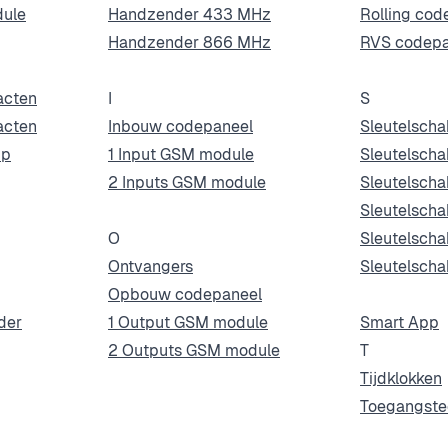
dule
Handzender 433 MHz
Rolling co
Handzender 866 MHz
RVS codepa
acten
I
S
acten
Inbouw codepaneel
Sleutelscha
pp
1 Input GSM module
Sleutelscha
2 Inputs GSM module
Sleutelscha
Sleutelsch
O
Sleutelscha
Ontvangers
Sleutelscha
Opbouw codepaneel
der
1 Output GSM module
Smart App
2 Outputs GSM module
T
Tijdklokken
Toegangste