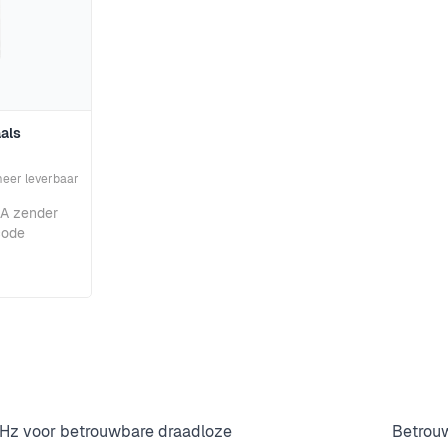
als
meer leverbaar
A zender
code
z voor betrouwbare draadloze
Betrou