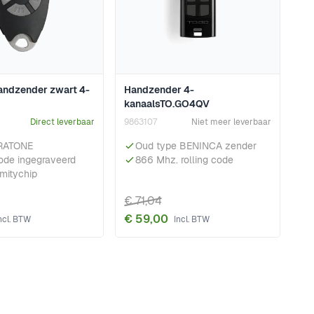
handzender zwart 4-
Handzender 4-
kanaalsTO.GO4QV
Direct leverbaar
9863107
Niet meer leverbaar
TRATONE
Oud type BENINCA zender
ode ingegraveerd
866 Mhz. rolling code
imitychip
€ 71,04
€ 59,00