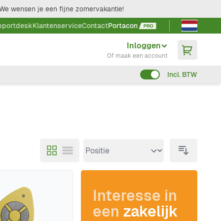
We wensen je een fijne zomervakantie!
Taal kieze
pportdesk
Klantenservice
Contact
Portacon
Inloggen
Of maak een account
Incl. BTW
Interesse in
een
zakelijk