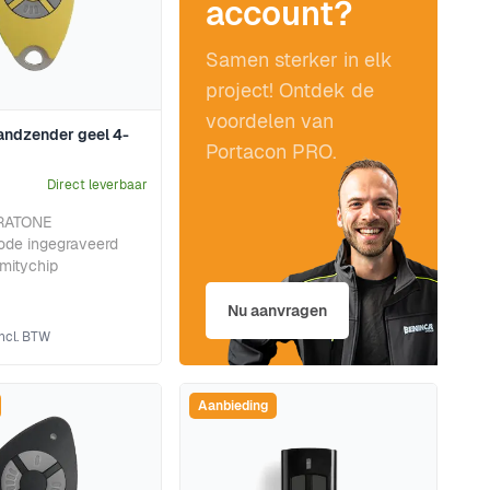
account?
Samen sterker in elk
project! Ontdek de
voordelen van
handzender geel 4-
Portacon PRO.
Direct leverbaar
TRATONE
ode ingegraveerd
imitychip
Nu aanvragen
Aanbieding