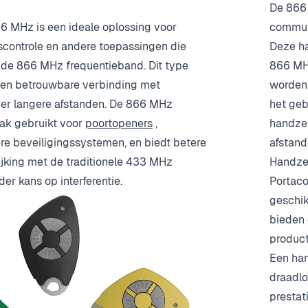
De 866 
 MHz is een ideale oplossing voor
communi
controle en andere toepassingen die
Deze ha
de 866 MHz frequentieband. Dit type
866 MHz
een betrouwbare verbinding met
worden 
over langere afstanden. De 866 MHz
het geb
aak gebruikt voor
poortopeners
,
handzen
e beveiligingssystemen, en biedt betere
afstand
lijking met de traditionele 433 MHz
Handze
er kans op interferentie.
Portac
geschik
bieden 
product
Een ha
draadlo
prestat