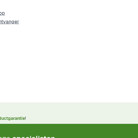
pp
ntvanger
ductgarantie
!