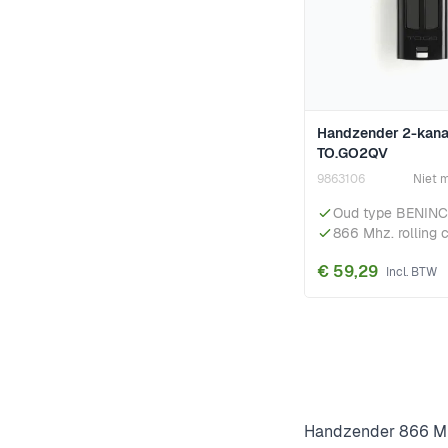
Handzender 2-kana
TO.GO2QV
9863106
Niet 
Oud type BENINC
866 Mhz. rolling 
€ 59,29
Handzender 866 MH