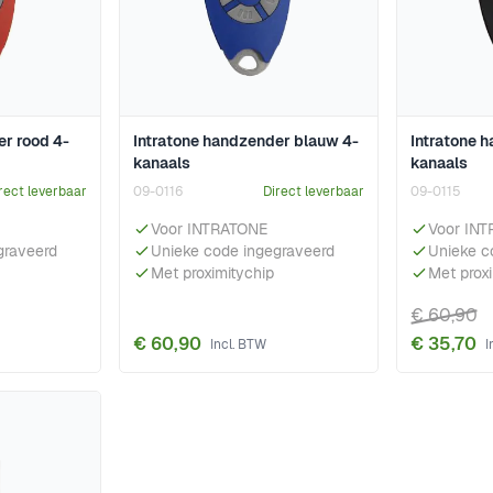
er rood 4-
Intratone handzender blauw 4-
Intratone 
kanaals
kanaals
rect leverbaar
09-0116
Direct leverbaar
09-0115
Voor INTRATONE
Voor IN
graveerd
Unieke code ingegraveerd
Unieke c
Met proximitychip
Met prox
€ 60,90
€ 60,90
€ 35,70