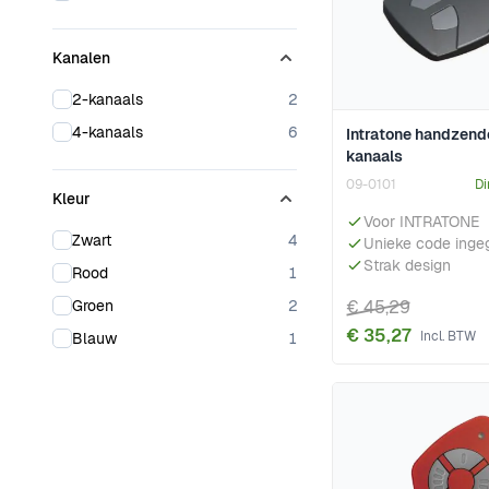
Kanalen
products available
2-kanaals
2
products available
4-kanaals
6
Intratone handzend
kanaals
09-0101
Di
Kleur
Voor INTRATONE
products available
Zwart
4
Unieke code inge
Strak design
products available
Rood
1
products available
Groen
2
€ 45,29
€ 35,27
products available
Blauw
1