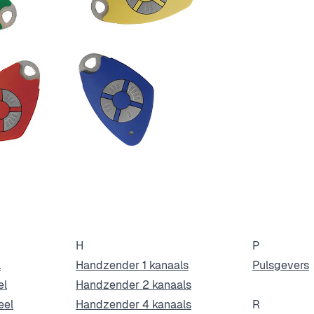
H
P
l
Handzender 1 kanaals
Pulsgevers
el
Handzender 2 kanaals
eel
Handzender 4 kanaals
R