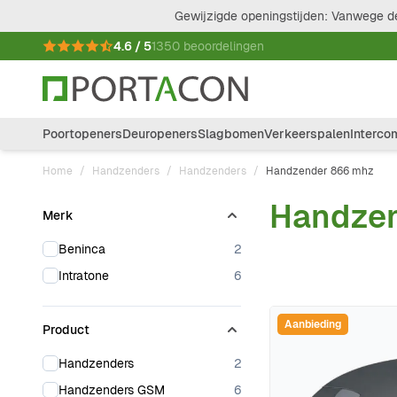
Ga naar de inhoud
Gewijzigde openingstijden: Vanwege de
4.6 / 5
1350 beoordelingen
Poortopeners
Deuropeners
Slagbomen
Verkeerspalen
Interco
Home
/
Handzenders
/
Handzenders
/
Handzender 866 mhz
Handze
Merk
Doorgaan naar productlijst
products available
Beninca
2
products available
Intratone
6
Aanbieding
Product
products available
Handzenders
2
products available
Handzenders GSM
6