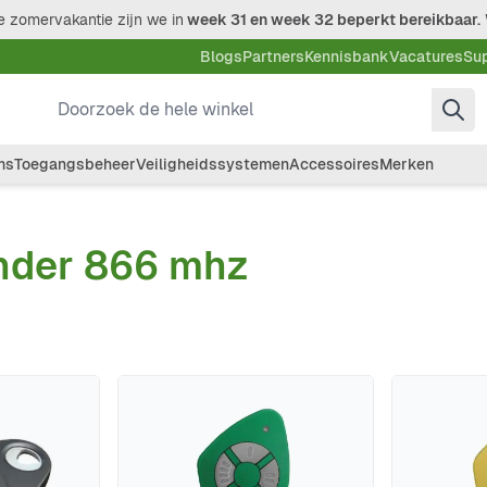
 zomervakantie zijn we in
week 31 en week 32 beperkt bereikbaar.
Blogs
Partners
Kennisbank
Vacatures
Su
Doorzoek de hele winkel
ms
Toegangsbeheer
Veiligheidssystemen
Accessoires
Merken
nder 866 mhz