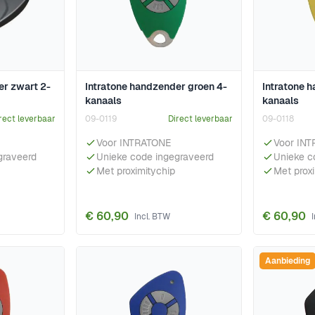
er zwart 2-
Intratone handzender groen 4-
Intratone 
kanaals
kanaals
rect leverbaar
09-0119
Direct leverbaar
09-0118
Voor INTRATONE
Voor IN
graveerd
Unieke code ingegraveerd
Unieke c
Met proximitychip
Met prox
€ 60,90
€ 60,90
Aanbieding