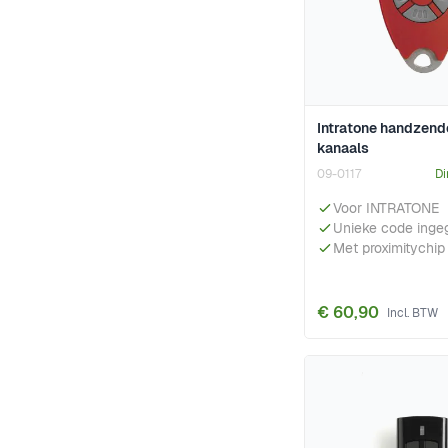
Intratone handzend
kanaals
09-0117
Di
Voor INTRATONE
Unieke code inge
Met proximitychip
€ 60,90