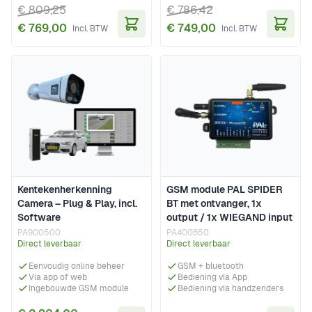
€ 809,25
€ 786,42
€ 769,00
€ 749,00
In Winkelwagen
In Wi
Kentekenherkenning
GSM module PAL SPIDER
Camera – Plug & Play, incl.
BT met ontvanger, 1x
Software
output / 1x WIEGAND input
PA900500
PA400850
Direct leverbaar
Direct leverbaar
Eenvoudig online beheer
GSM + bluetooth
Via app of web
Bediening via App
Ingebouwde GSM module
Bediening via handzenders