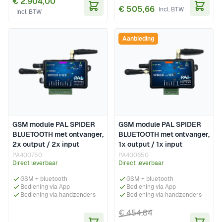
€ 2.904,00
€ 505,66
In Winkelwagen
In Wi
Aanbieding
GSM module PAL SPIDER
GSM module PAL SPIDER
BLUETOOTH met ontvanger,
BLUETOOTH met ontvanger,
2x output / 2x input
1x output / 1x input
PA400750
PA400650
Direct leverbaar
Direct leverbaar
GSM + bluetooth
GSM + bluetooth
Bediening via App
Bediening via App
Bediening via handzenders
Bediening via handzenders
€ 454,84