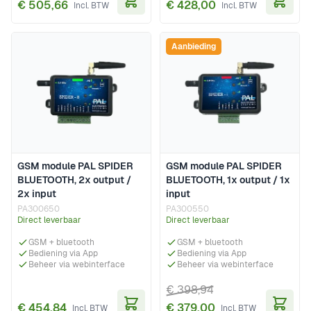
€ 505,66
€ 428,00
In Winkelwagen
In Wi
Aanbieding
GSM module PAL SPIDER
GSM module PAL SPIDER
BLUETOOTH, 2x output /
BLUETOOTH, 1x output / 1x
2x input
input
PA300650
PA300550
Direct leverbaar
Direct leverbaar
GSM + bluetooth
GSM + bluetooth
Bediening via App
Bediening via App
Beheer via webinterface
Beheer via webinterface
€ 398,94
€ 454,84
€ 379,00