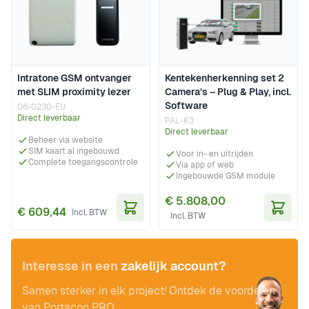
Intratone GSM ontvanger
Kentekenherkenning set 2
met SLIM proximity lezer
Camera’s – Plug & Play, incl.
Software
06-0230-EU
Direct leverbaar
PAL-K3
Direct leverbaar
Beheer via website
SIM kaart al ingebouwd
Voor in- en uitrijden
Complete toegangscontrole
Via app of web
Ingebouwde GSM module
€ 5.808,00
€ 609,44
In Winkelwagen
In Wi
Interesse in een
zakelijk account?
Samen sterker in elk project! Ontdek de voordelen
van Portacon PRO.