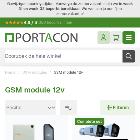
Ga naar de inhoud
Gewijzigde openingstijden: Vanwege de zomervakantie zijn we in
week
31 en week 32 beperkt bereikbaar.
We wensen je een fijne
zomervakantie!
4.6 / 5
1350 beoordelingen
Doorzoek de hele winkel
Home
/
GSM modules
/
GSM module 12v
GSM module 12v
Doorgaan naar productlijst
Filteren
Complete set