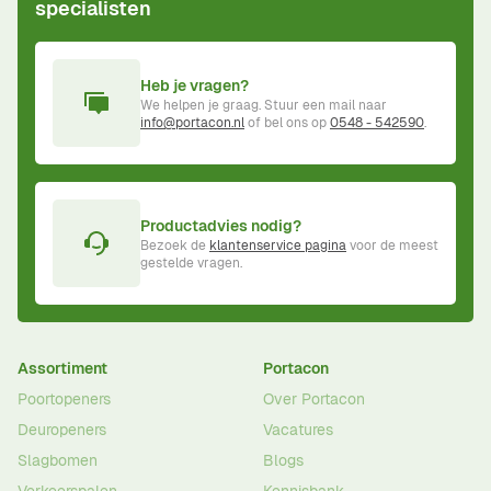
specialisten
Heb je vragen?
We helpen je graag. Stuur een mail naar
info@portacon.nl
of bel ons op
0548 - 542590
.
Productadvies nodig?
Bezoek de
klantenservice pagina
voor de meest
gestelde vragen.
Assortiment
Portacon
Poortopeners
Over Portacon
Deuropeners
Vacatures
Slagbomen
Blogs
Verkeerspalen
Kennisbank