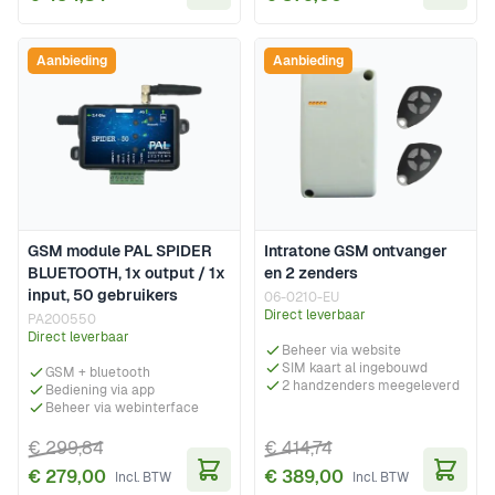
In Winkelwagen
In Wi
Aanbieding
Aanbieding
GSM module PAL SPIDER
Intratone GSM ontvanger
BLUETOOTH, 1x output / 1x
en 2 zenders
input, 50 gebruikers
06-0210-EU
Direct leverbaar
PA200550
Direct leverbaar
Beheer via website
SIM kaart al ingebouwd
GSM + bluetooth
2 handzenders meegeleverd
Bediening via app
Beheer via webinterface
€ 299,84
€ 414,74
€ 279,00
€ 389,00
In Winkelwagen
In Wi