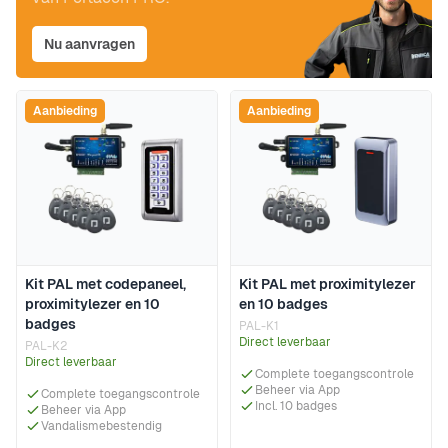
Nu aanvragen
Aanbieding
Aanbieding
Kit PAL met codepaneel,
Kit PAL met proximitylezer
proximitylezer en 10
en 10 badges
badges
PAL-K1
Direct leverbaar
PAL-K2
Direct leverbaar
Complete toegangscontrole
Beheer via App
Complete toegangscontrole
Incl. 10 badges
Beheer via App
Vandalismebestendig