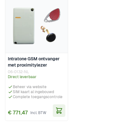
Intratone GSM ontvanger
met proximitylezer
06-0132-NL
Direct leverbaar
Beheer via website
SIM kaart al ingebouwd
Complete toegangscontrole
€ 771,47
In Winkelwagen