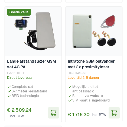
Goede keus
Lange afstandslezer GSM
Intratone GSM ontvanger
set 4G PAL
met 2x proximitylezer
PA850100
06-0145-NL
Direct leverbaar
Levertijd 2-5 dagen
Complete set
Mogelijkheid tot
3-7 meter leesafstand
antipassback
RFID technologie
Beheer via website
SIM kaart al ingebouwd
€ 2.509,24
€ 1.716,30
In Winkelwagen
In Wi