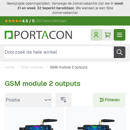
Ga naar de inhoud
Gewijzigde openingstijden: Vanwege de zomervakantie zijn we in
week
31 en week 32 beperkt bereikbaar.
We wensen je een fijne
zomervakantie!
4.6 / 5
1350 beoordelingen
Doorzoek de hele winkel
Home
/
GSM modules
/
GSM module 2 outputs
GSM module 2 outputs
Doorgaan naar productlijst
Filteren