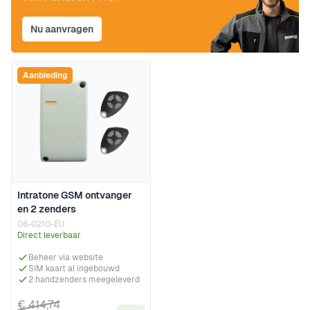
Nu aanvragen
Aanbieding
Intratone GSM ontvanger
en 2 zenders
06-0210-EU
Direct leverbaar
Beheer via website
SIM kaart al ingebouwd
2 handzenders meegeleverd
€ 414,74