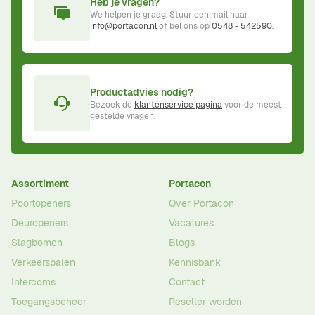
Heb je vragen?
We helpen je graag. Stuur een mail naar
info@portacon.nl
of bel ons op
0548 - 542590
.
Productadvies nodig?
Bezoek de
klantenservice pagina
voor de meest
gestelde vragen.
Assortiment
Portacon
Poortopeners
Over Portacon
Deuropeners
Vacatures
Slagbomen
Blogs
Verkeerspalen
Kennisbank
Intercoms
Contact
Toegangsbeheer
Reseller worden