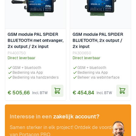
GSM module PAL SPIDER
GSM module PAL SPIDER
BLUETOOTH met ontvanger,
BLUETOOTH, 2x output /
2x output / 2x input
2x input
PA400750
PA300650
Direct leverbaar
Direct leverbaar
GSM + bluetooth
GSM + bluetooth
Bediening via App
Bediening via App
Bediening via handzenders
Beheer via webinterface
€ 505,66
€ 454,84
In Winkelwagen
In Wi
Interesse in een
zakelijk account?
Samen sterker in elk project! Ontdek de voordelen
van Portacon PRO.