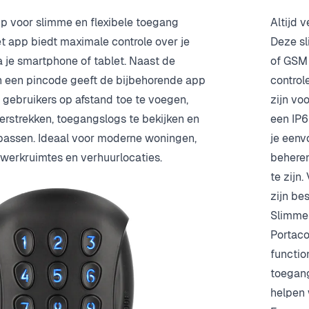
 voor slimme en flexibele toegang
Altijd 
 app biedt maximale controle over je
Deze s
 je smartphone of tablet. Naast de
of GSM 
an een pincode geeft de bijbehorende app
control
 gebruikers op afstand toe te voegen,
zijn vo
 verstrekken, toegangslogs te bekijken en
een IP6
 passen. Ideaal voor moderne woningen,
je eenv
 werkruimtes en verhuurlocaties.
beheren
te zijn
zijn be
Slimme
Portac
functio
toegang
helpen w