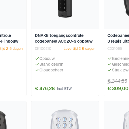
trole
DNAKE toegangscontrole
Codepanee
-F inbouw
codepaneel AC02C-S opbouw
3 relais ui
tijd 2-5 dagen
DK100210
Levertijd 2-5 dagen
C201068
Opbouw
Bedienin
Slank design
Gescheid
Cloudbeheer
Strak zwa
€ 344,85
€ 476,28
€ 309,00