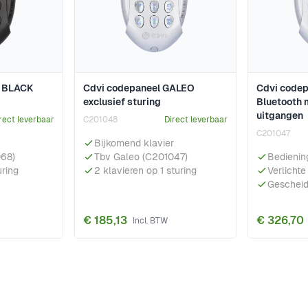
 BLACK
Cdvi codepaneel GALEO
Cdvi codep
exclusief sturing
Bluetooth m
uitgangen
rect leverbaar
C201048
Direct leverbaar
C201047
Bijkomend klavier
068)
Tbv Galeo (C201047)
Bedienin
uring
2 klavieren op 1 sturing
Verlichte
Gescheid
€ 185,13
€ 326,70