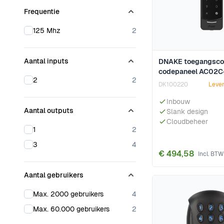
Frequentie
products available
125 Mhz
2
Aantal inputs
DNAKE toegangscon
codepaneel AC02C
products available
2
2
DK100220
Lever
Inbouw
Aantal outputs
Slank design
Cloudbeheer
products available
1
2
products available
3
4
€ 494,58
Aantal gebruikers
products available
Max. 2000 gebruikers
4
products available
Max. 60.000 gebruikers
2