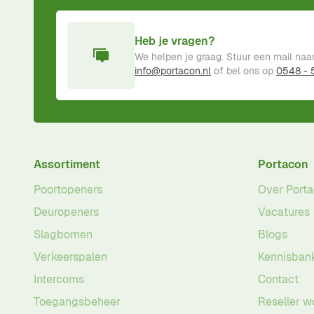
Heb je vragen?
We helpen je graag. Stuur een mail naa
info@portacon.nl
of bel ons op
0548 -
Assortiment
Portacon
Poortopeners
Over Port
Deuropeners
Vacatures
Slagbomen
Blogs
Verkeerspalen
Kennisban
Intercoms
Contact
Toegangsbeheer
Reseller w