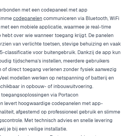
verbonden met een codepaneel met app
limme
codepanelen
communiceren via Bluetooth, WiFi
met een mobiele applicatie, waarmee je real-time
e hebt over wie wanneer toegang krijgt. De panelen
orzien van verlichte toetsen, stevige behuizing en vaak
5-classificatie voor buitengebruik. Dankzij de app kun
oudig tijdschema’s instellen, meerdere gebruikers
 of direct toegang verlenen zonder fysiek aanwezig
. Veel modellen werken op netspanning of batterij en
schikbaar in opbouw- of inbouwuitvoering.
 toegangsoplossingen via Portacon
on levert hoogwaardige codepanelen met app-
naliteit, afgestemd op professioneel gebruik en slimme
scontrole. Met technisch advies en snelle levering
ij je bij een veilige installatie.