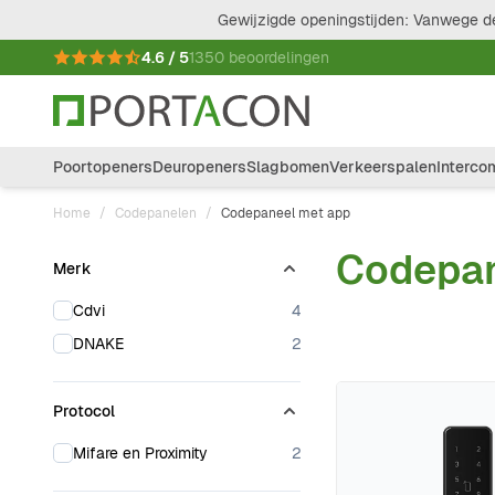
Ga naar de inhoud
Gewijzigde openingstijden: Vanwege de
4.6 / 5
1350 beoordelingen
Poortopeners
Deuropeners
Slagbomen
Verkeerspalen
Interco
Home
/
Codepanelen
/
Codepaneel met app
Codepan
Merk
Doorgaan naar productlijst
products available
Cdvi
4
products available
DNAKE
2
Protocol
products available
Mifare en Proximity
2