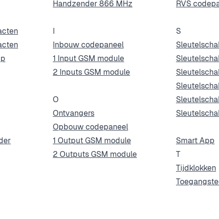
Handzender 866 MHz
RVS codepa
acten
I
S
acten
Inbouw codepaneel
Sleutelscha
pp
1 Input GSM module
Sleutelscha
2 Inputs GSM module
Sleutelscha
Sleutelsch
O
Sleutelscha
Ontvangers
Sleutelscha
Opbouw codepaneel
der
1 Output GSM module
Smart App
2 Outputs GSM module
T
Tijdklokken
Toegangste