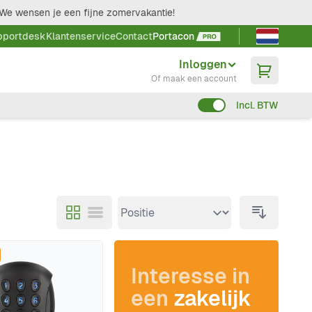
We wensen je een fijne zomervakantie!
Taal kieze
pportdesk
Klantenservice
Contact
Portacon
Inloggen
Of maak een account
Incl. BTW
Interesse in
een
zakelijk