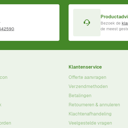
Productadvi
r
Bezoek de
kla
 542590
.
de meest geste
Klantenservice
acon
Offerte aanvragen
Verzendmethoden
Betalingen
k
Retourneren & annuleren
Klachtenafhandeling
orden
Veelgestelde vragen