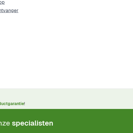
pp
ntvanger
ductgarantie
!
onze
specialisten