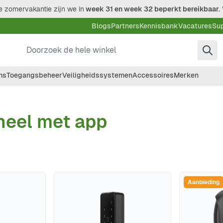
 zomervakantie zijn we in
week 31 en week 32 beperkt bereikbaar.
Blogs
Partners
Kennisbank
Vacatures
Su
Doorzoek de hele winkel
ms
Toegangsbeheer
Veiligheidssystemen
Accessoires
Merken
eel met app
Aanbieding