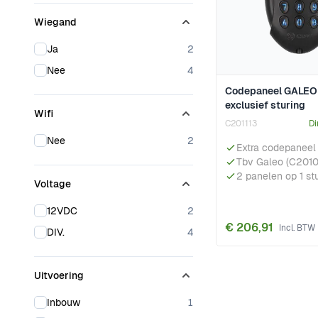
Wiegand
products available
Ja
2
products available
Nee
4
Codepaneel GALEO
exclusief sturing
Wifi
C201113
Di
products available
Nee
2
Extra codepaneel
Tbv Galeo (C201
2 panelen op 1 st
Voltage
products available
12VDC
2
€ 206,91
products available
DIV.
4
Uitvoering
products available
Inbouw
1