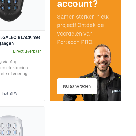
account?
Samen sterker in elk
project! Ontdek de
voordelen van
l GALEO BLACK met
Portacon PRO.
tgangen
Direct leverbaar
g via App
en elektronica
rte uitvoering
Nu aanvragen