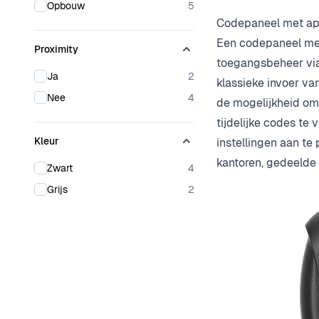
products available
Opbouw
5
Codepaneel met app
Een codepaneel met
Proximity
toegangsbeheer via
products available
Ja
2
klassieke invoer v
products available
Nee
4
de mogelijkheid om
tijdelijke codes te
Kleur
instellingen aan te
kantoren, gedeelde
products available
Zwart
4
products available
Grijs
2