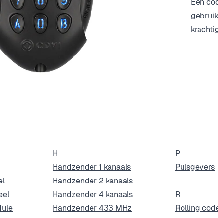
Een co
gebruik
krachti
H
P
l
Handzender 1 kanaals
Pulsgevers
el
Handzender 2 kanaals
eel
Handzender 4 kanaals
R
dule
Handzender 433 MHz
Rolling co