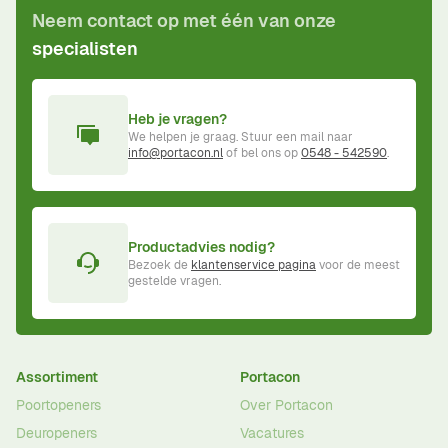
Neem contact op met één van onze
specialisten
Heb je vragen?
We helpen je graag. Stuur een mail naar
info@portacon.nl
of bel ons op
0548 - 542590
.
Productadvies nodig?
Bezoek de
klantenservice pagina
voor de meest
gestelde vragen.
Assortiment
Portacon
Poortopeners
Over Portacon
Deuropeners
Vacatures