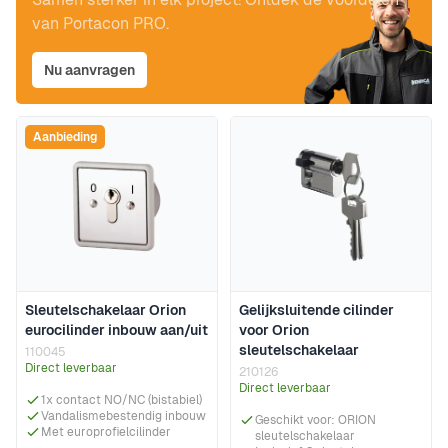
van Portacon PRO.
Nu aanvragen
Aanbieding
Sleutelschakelaar Orion
Gelijksluitende cilinder
eurocilinder inbouw aan/uit
voor Orion
sleutelschakelaar
110045
Direct leverbaar
210126
Direct leverbaar
1x contact NO/NC (bistabiel)
Vandalismebestendig inbouw
Geschikt voor: ORION
Met europrofielcilinder
sleutelschakelaar