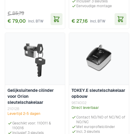
Inclusief 3 sleutels
Eenvoudige montage
€ 85,79
€ 79,00
€ 27,16
In Winkelwagen
In Wi
Gelijksluitende cilinder
TOKEY.E sleutelschakelaar
voor Orion
opbouw
sleutelschakelaar
9674002
Direct leverbaar
210128
Levertijd 2-5 dagen
Contact NO/NO of NC/NC of
NO/NC
Geschikt voor: 110011 &
Met europrofielcilinder
110016
Incl. 3 sleutels
Inclusief 3 sleutels