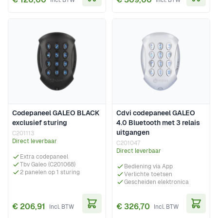
In Winkelwagen
In Wi
Codepaneel GALEO BLACK
Cdvi codepaneel GALEO
exclusief sturing
4.0 Bluetooth met 3 relais
uitgangen
C201113
Direct leverbaar
C201047
Direct leverbaar
Extra codepaneel
Tbv Galeo (C201068)
Bediening via App
2 panelen op 1 sturing
Verlichte toetsen
Gescheiden elektronica
€ 206,91
€ 326,70
In Winkelwagen
In Wi