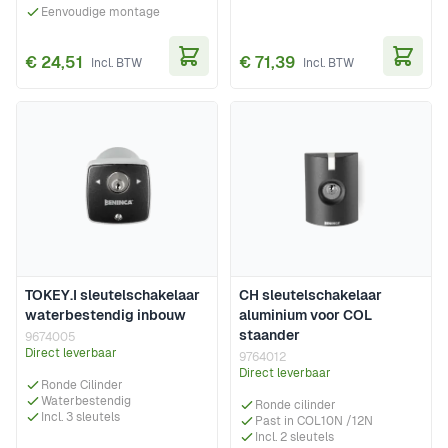
Eenvoudige montage
€ 24,51
€ 71,39
In Winkelwagen
In Wi
TOKEY.I sleutelschakelaar
CH sleutelschakelaar
waterbestendig inbouw
aluminium voor COL
staander
9674005
Direct leverbaar
9764012
Direct leverbaar
Ronde Cilinder
Waterbestendig
Ronde cilinder
Incl. 3 sleutels
Past in COL10N /12N
Incl. 2 sleutels