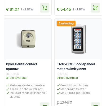
€ 81,07
€ 54,45
In Winkelwagen
In Wi
Aanbieding
Byou sleutelcontact
EASY-CODE codepaneel
opbouw
met proximitylezer
BYOUA06
550100
Direct leverbaar
Direct leverbaar
Metalen sleutelschakelaar
Geschikt voor buiten
Alleen in opbouw variant
Met proximitylezer
Inclusief ronde cillinder en 2
Max. 2000 gebruikers
sleutels
€ 124,32