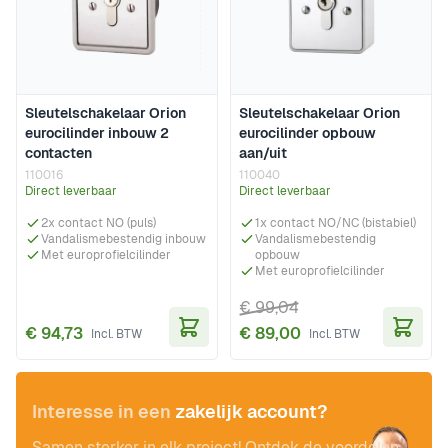
Sleutelschakelaar Orion
Sleutelschakelaar Orion
eurocilinder inbouw 2
eurocilinder opbouw
contacten
aan/uit
110016
110040
Direct leverbaar
Direct leverbaar
2x contact NO (puls)
1x contact NO/NC (bistabiel)
Vandalismebestendig inbouw
Vandalismebestendig
Met europrofielcilinder
opbouw
Met europrofielcilinder
€ 99,04
€ 94,73
€ 89,00
In Winkelwagen
In Wi
Interesse in een
zakelijk account?
Samen sterker in elk project! Ontdek de voordelen