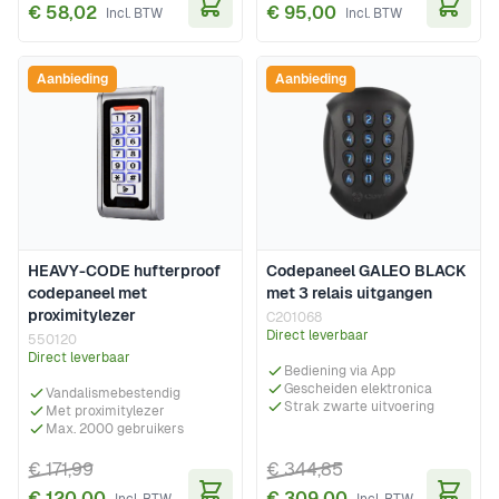
€ 58,02
€ 95,00
In Winkelwagen
In Wi
Aanbieding
Aanbieding
HEAVY-CODE hufterproof
Codepaneel GALEO BLACK
codepaneel met
met 3 relais uitgangen
proximitylezer
C201068
Direct leverbaar
550120
Direct leverbaar
Bediening via App
Gescheiden elektronica
Vandalismebestendig
Strak zwarte uitvoering
Met proximitylezer
Max. 2000 gebruikers
€ 171,99
€ 344,85
€ 120,00
€ 309,00