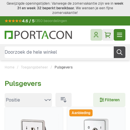
Ga naar de inhoud
Gewijzigde openingstijden: Vanwege de zomervakantie zijn we in
week
31 en week 32 beperkt bereikbaar.
We wensen je een fijne
zomervakantie!
4.6 / 5
1350 beoordelingen
Doorzoek de hele winkel
Home
/
Toegangsbeheer
/
Pulsgevers
Pulsgevers
Doorgaan naar productlijst
Filteren
Aanbieding